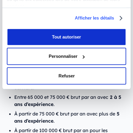
perfectionnement en cybersécurité
.
services.
Afficher les détails
Quel est le salaire moyen d’un
Architecte Cybersécurité ?
Tout autoriser
Le salaire d’un Architecte Cybersécurité varie selon
Personnaliser
son expérience. En France, il peut ainsi espérer
toucher :
Refuser
Entre 55 000 et 65 000 € brut par an en
début de
carrière
.
Entre 65 000 et 75 000 € brut par an avec
2 à 5
ans d’expérience
.
À partir de 75 000 € brut par an avec plus de
5
ans d’expérience
.
À partir de 100 000 € brut par an pour les