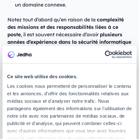
un domaine connexe.
Notez tout d’abord qu’en raison de la
complexité
des missions et des responsabilités liées à ce
poste
, il est souvent nécessaire d’avoir
plusieurs
années d’expérience dans la sécurité informatique
avant de pouvoir prétendre à un poste d’Architecte
Cybersécurité. Vous devrez donc d’abord
commencer par
vous former à la cybersécurité
;
pour cela,
Ce site web utilise des cookies.
Une fois votre
formation en cybersécurité
terminée,
Les cookies nous permettent de personnaliser le contenu
vous pourrez commencer à
travailler dans la
et les annonces, d'offrir des fonctionnalités relatives aux
cybersécurité
. Vous pourrez ainsi débuter votre
médias sociaux et d'analyser notre trafic. Nous
carrière en tant qu’
Ingénieur Sécurité
,
Analyste
partageons également des informations sur l'utilisation de
SOC
ou encore Administrateur Réseau, ce qui vous
notre site avec nos partenaires de médias sociaux, de
permettra de développer une expertise solide en
publicité et d'analyse, qui peuvent combiner celles-ci
gestion des risques et des menaces, que vous
avec d'autres informations que vous leur avez fournies
pourrez compléter en suivant notre
formation de
ou qu'ils ont collectées lors de votre utilisation de leurs