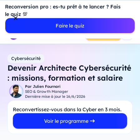
Introduction à Power BI : construisez votre premier
Reconversion pro : es-tu prêt à te lancer ? Fais
dashboard de A à Z
-
Mardi
11
Août
à
18h00
le quiz 💯
Professionnels
Étudiants
Parents
Entreprises
Faire le quiz
Prendre RDV
Cybersécurité
Devenir Architecte Cybersécurité
: missions, formation et salaire
Par
Julien Fournari
SEO & Growth Manager
Dernière mise à jour le
16/6/2026
Reconvertissez-vous dans la Cyber en 3 mois.
Voir le programme