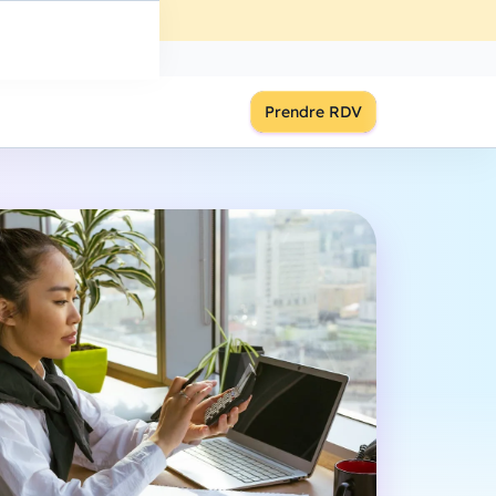
ût
à
18:00
S'inscrire
Prendre RDV