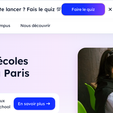
wer BI : construisez votre premier dashboard de A à Z
-
Mardi
11
Ao
e lancer ? Fais le quiz 💯
Faire le quiz
ntreprises
mpus
Nous découvrir
écoles
 Paris
aux
En savoir plus
School