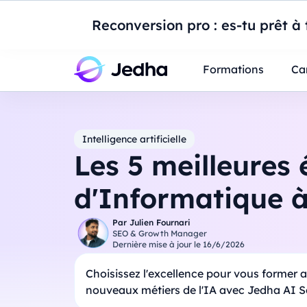
Introduction à Po
Reconversion pro : es-tu prêt à t
Professionnels
Étudiants
Parents
E
Formations
Ca
Intelligence artificielle
Les 5 meilleures 
d'Informatique à
Par
Julien Fournari
SEO & Growth Manager
Dernière mise à jour le
16/6/2026
Choisissez l'excellence pour vous former 
nouveaux métiers de l'IA avec Jedha AI 