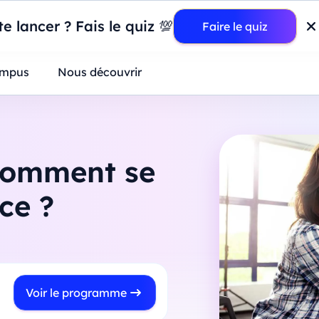
wer BI : construisez votre premier dashboard de A à Z
-
Mardi
11
Ao
e lancer ? Fais le quiz 💯
Faire le quiz
ntreprises
mpus
Nous découvrir
 comment se
ce ?
Voir le programme