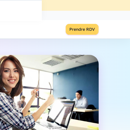
ût
à
18:00
S'inscrire
Prendre RDV