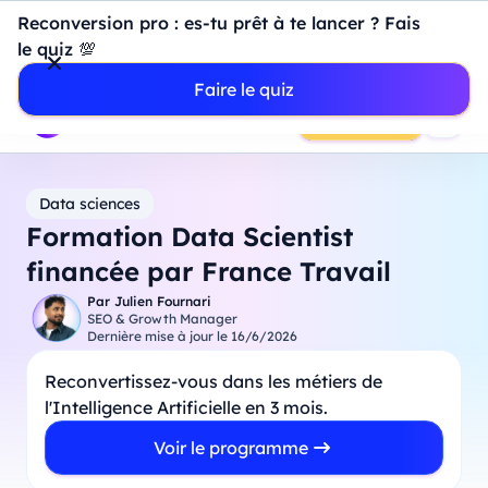
Introduction à Power BI : construisez votre premier
Reconversion pro : es-tu prêt à te lancer ? Fais
dashboard de A à Z
-
Mardi
11
Août
à
18h00
le quiz 💯
Professionnels
Étudiants
Parents
Entreprises
Faire le quiz
Prendre RDV
Data sciences
Formation Data Scientist
financée par France Travail
Par
Julien Fournari
SEO & Growth Manager
Dernière mise à jour le
16/6/2026
Reconvertissez-vous dans les métiers de
l'Intelligence Artificielle en 3 mois.
Voir le programme