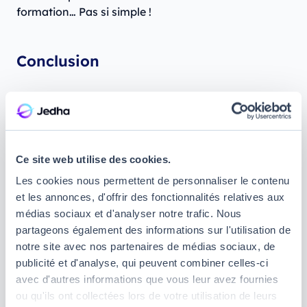
formation… Pas si simple !
Conclusion
Si vous cherchez à vous former en Data Science,
c’est le moment idéal ! Au vu de la croissance
continue de la demande des entreprises et des
nombreux postes en tension dans ce secteur, de
Ce site web utilise des cookies.
plus en plus de candidats sont accompagnés dans
cette voie de formation par France Travail. Avec un
Les cookies nous permettent de personnaliser le contenu
bon profil, un projet professionnel bien ficelé et une
et les annonces, d'offrir des fonctionnalités relatives aux
grande motivation, vous mettez toutes les chances
médias sociaux et d'analyser notre trafic. Nous
de votre côté pour que France Travail réponde
partageons également des informations sur l'utilisation de
favorablement à votre demande de financement !
notre site avec nos partenaires de médias sociaux, de
publicité et d'analyse, qui peuvent combiner celles-ci
Si vous souhaitez en savoir plus sur les formations
avec d'autres informations que vous leur avez fournies
proposées par Jedha, nous vous invitons à
ou qu'ils ont collectées lors de votre utilisation de leurs