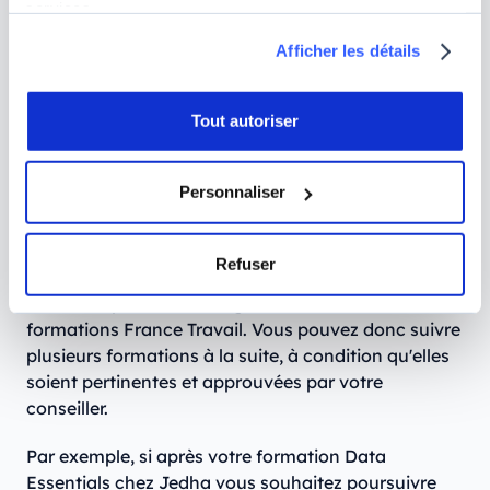
consulter notre
syllabus
. Nous vous proposons
services.
également de rencontrer nos équipes lors de la
Afficher les détails
prochaine session
Portes Ouvertes
qui aura lieu en
ligne. Inscrivez-vous dès maintenant !
Tout autoriser
Questions fréquentes
Personnaliser
Quel est le délai entre 2 formations
France Travail ?
Refuser
Il n’existe pas de délai réglementaire fixé entre deux
formations France Travail. Vous pouvez donc suivre
plusieurs formations à la suite, à condition qu'elles
soient pertinentes et approuvées par votre
conseiller.
Par exemple, si après votre formation Data
Essentials chez Jedha vous souhaitez poursuivre