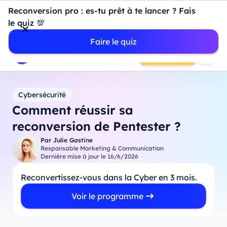
Introduction à Power BI : construisez votre premier
Reconversion pro : es-tu prêt à te lancer ? Fais
dashboard de A à Z
-
Mardi
11
Août
à
18h00
le quiz 💯
Professionnels
Étudiants
Parents
Entreprises
Faire le quiz
Prendre RDV
Cybersécurité
Comment réussir sa
reconversion de Pentester ?
Par
Julie Gastine
Responsable Marketing & Communication
Dernière mise à jour le
16/6/2026
Reconvertissez-vous dans la Cyber en 3 mois.
Voir le programme