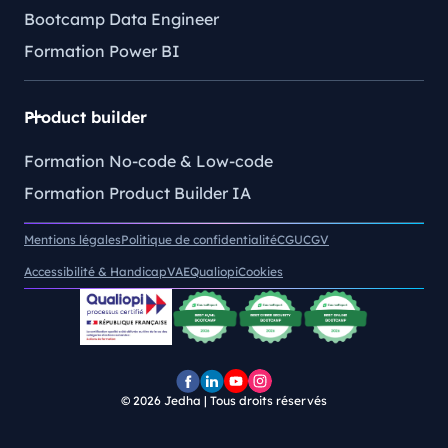
Bootcamp Data Engineer
Formation Power BI
Product builder
Formation No-code & Low-code
Formation Product Builder IA
Mentions légales
Politique de confidentialité
CGU
CGV
Accessibilité & Handicap
VAE
Qualiopi
Cookies
© 2026
Jedha | Tous droits réservés
Page
Page
Chaîne
Pofil
Facebook
LinkedIn
YouTube
Instagram