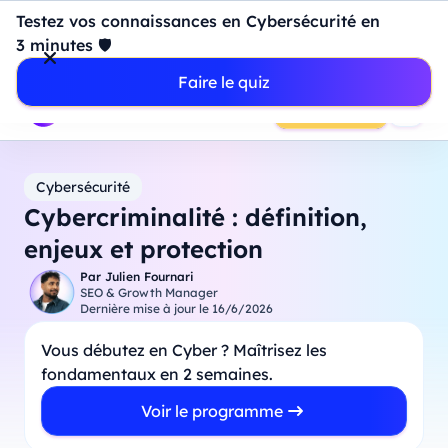
Introduction à Power BI : construisez votre premier
Testez vos connaissances en Cybersécurité en
dashboard de A à Z
-
Mardi
11
Août
à
18h00
3 minutes 🛡️
Professionnels
Étudiants
Parents
Entreprises
Faire le quiz
Prendre RDV
Cybersécurité
Cybercriminalité : définition,
enjeux et protection
Par
Julien Fournari
SEO & Growth Manager
Dernière mise à jour le
16/6/2026
Vous débutez en Cyber ? Maîtrisez les
fondamentaux en 2 semaines.
Voir le programme