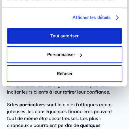
services.
Les
conséquences économiques de la
cybercriminalité
sont énormes pour les entreprises
Afficher les détails
et les gouvernements, mais également pour les
particuliers.
Tout autoriser
Entreprises et gouvernement
peuvent
perdre des
millions voire des milliards
à cause des
vols de
Personnaliser
données
et des
rançons
demandées. Certaines
attaques peuvent également mener à une
interruption de services, entraînant une nouvelle
Refuser
perte financière. Enfin, ces cyberattaques
nuisent à
la réputation
de ces organisations et peuvent
inciter leurs clients à leur retirer leur confiance.
Si les
particuliers
sont la cible d’attaques moins
juteuses, les conséquences financières peuvent
tout de même être désastreuses. Les plus «
chanceux » pourraient perdre de
quelques