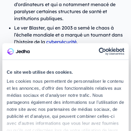
d’ordinateurs et qui a notamment menacé de
paralyser certaines structures de santé et
institutions publiques.
Le ver Blaster, qui en 2003 a semé le chaos à
l’échelle mondiale et a marqué un tournant dans
l’histoire de la
cybersécurité
.
Le
Sony Pictures Hack
, une cyberattaque
perpétrée par un groupe de hackers proches du
gouvernement nord-coréen suite à la sortie d’un
film mettant en scène la tentative d’assassinat
Ce site web utilise des cookies.
fictif de Kim Jong-Un.
Les cookies nous permettent de personnaliser le contenu
et les annonces, d'offrir des fonctionnalités relatives aux
médias sociaux et d'analyser notre trafic. Nous
Quelles sont les conséquences de la
partageons également des informations sur l'utilisation de
notre site avec nos partenaires de médias sociaux, de
cybercriminalité ?
publicité et d'analyse, qui peuvent combiner celles-ci
avec d'autres informations que vous leur avez fournies
Conséquences économiques
ou qu'ils ont collectées lors de votre utilisation de leurs