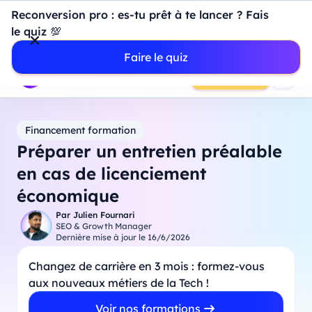
Introduction à Power BI : construisez votre premier
Reconversion pro : es-tu prêt à te lancer ? Fais
dashboard de A à Z
-
Mardi
11
Août
à
18h00
le quiz 💯
Professionnels
Étudiants
Parents
Entreprises
Faire le quiz
Prendre RDV
Financement formation
Préparer un entretien préalable
en cas de licenciement
économique
Par
Julien Fournari
SEO & Growth Manager
Dernière mise à jour le
16/6/2026
Changez de carrière en 3 mois : formez-vous
aux nouveaux métiers de la Tech !
Voir nos formations