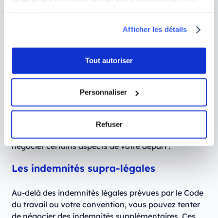
services.
En vous préparant correctement, vous aurez
justement plus de facilités à garder contenance et à
Afficher les détails
rester concentré sur vos objectifs lors de cet
entretien.
Tout autoriser
Ce que vous pouvez négocier lors
Personnaliser
de votre entretien préalable
Plus qu’un simple moment d’écoute, votre entretien
Refuser
préalable vous offre une véritable opportunité pour
négocier certains aspects de votre départ :
Les indemnités supra-légales
Au-delà des indemnités légales prévues par le Code
du travail ou votre convention, vous pouvez tenter
de négocier des indemnités supplémentaires. Ces