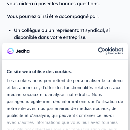
vous aidera à poser les bonnes questions.
Vous pourrez ainsi être accompagné par :
Un collègue ou un représentant syndical, si
disponible dans votre entreprise.
Un conseiller extérieur figurant sur une liste
départementale établie par le préfet du
département, disponible en mairie ou à
l’inspection du travail.
Ce site web utilise des cookies.
Les cookies nous permettent de personnaliser le contenu
Préparez-vous mentalement
et les annonces, d'offrir des fonctionnalités relatives aux
médias sociaux et d'analyser notre trafic. Nous
Rappelez-vous que
cet entretien n’est pas un
partageons également des informations sur l'utilisation de
tribunal, mais un espace d’échange
. Préparez-
notre site avec nos partenaires de médias sociaux, de
vous à garder votre calme, restez professionnel et
publicité et d'analyse, qui peuvent combiner celles-ci
évitez les affrontements inutiles. Cela ne pourra que
avec d'autres informations que vous leur avez fournies
jouer en votre faveur.
ou qu'ils ont collectées lors de votre utilisation de leurs