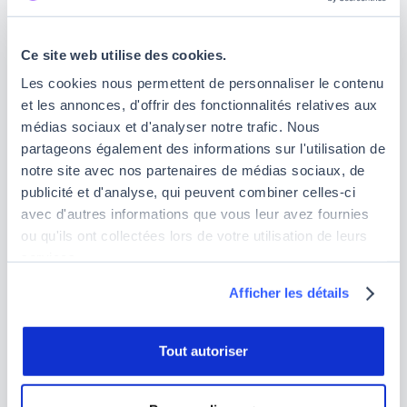
conséquent les risques d'overfitting.
Pour ce faire, il faut entraîner le modèle plusieurs
Ce site web utilise des cookies.
fois en retirant une variable à chaque fois et
Les cookies nous permettent de personnaliser le contenu
analyser l'impact sur les résultats
. En revanche,
et les annonces, d'offrir des fonctionnalités relatives aux
cette méthode est vraiment utilisable uniquement
médias sociaux et d'analyser notre trafic. Nous
lorsque l'on utilise des données avec une quantité
partageons également des informations sur l'utilisation de
de variables relativement faible.
notre site avec nos partenaires de médias sociaux, de
publicité et d'analyse, qui peuvent combiner celles-ci
La régularisation
avec d'autres informations que vous leur avez fournies
ou qu'ils ont collectées lors de votre utilisation de leurs
Relativement similaire à la méthode précédente, il
services.
s'agit d'une forme de régression dont l'objectif est
de réduire les variances. Elle sert à éviter que la
Afficher les détails
machine étudie des modèles trop complexes et ne
devienne trop flexible, et ainsi d'
éviter les risques
d'overfitting
. Il existe différentes techniques de
Tout autoriser
régularisation : régularisation L1, ridge,
régularisation L2, lasso.