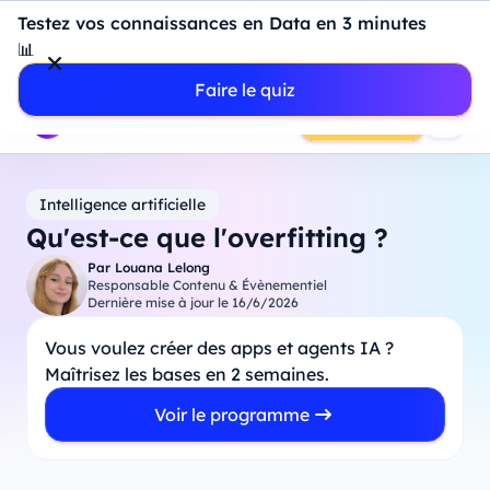
Introduction à Power BI : construisez votre premier
Testez vos connaissances en Data en 3 minutes
dashboard de A à Z
-
Mardi
11
Août
à
18h00
📊
Professionnels
Étudiants
Parents
Entreprises
Faire le quiz
Prendre RDV
Intelligence artificielle
Qu'est-ce que l'overfitting ?
Par
Louana Lelong
Responsable Contenu & Évènementiel
Dernière mise à jour le
16/6/2026
Vous voulez créer des apps et agents IA ?
Maîtrisez les bases en 2 semaines.
Voir le programme