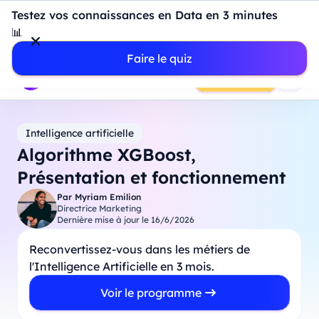
Introduction à Power BI : construisez votre premier
Testez vos connaissances en Data en 3 minutes
dashboard de A à Z
-
Mardi
11
Août
à
18h00
📊
Professionnels
Étudiants
Parents
Entreprises
Faire le quiz
Prendre RDV
Intelligence artificielle
Algorithme XGBoost,
Présentation et fonctionnement
Par
Myriam Emilion
Directrice Marketing
Dernière mise à jour le
16/6/2026
Reconvertissez-vous dans les métiers de
l'Intelligence Artificielle en 3 mois.
Voir le programme