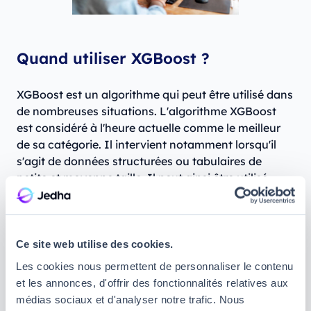
Quand utiliser XGBoost ?
XGBoost est un algorithme qui peut être utilisé dans
de nombreuses situations. L'algorithme XGBoost
est considéré à l'heure actuelle comme le meilleur
de sa catégorie. Il intervient notamment lorsqu'il
s'agit de données structurées ou tabulaires de
petite et moyenne taille. Il peut ainsi être utilisé
pour
la résolution des problèmes de régression
,
mais il peut également résoudre des problèmes de
catégorisation ou de classement.
Ce site web utilise des cookies.
En revanche, ce modèle n'est pas spécialement
Les cookies nous permettent de personnaliser le contenu
conseillé pour résoudre des problèmes de NLP
et les annonces, d'offrir des fonctionnalités relatives aux
(natural language processing
)
, de Computer Vision
médias sociaux et d'analyser notre trafic. Nous
ou pour l'extrapolation de données. Lorsque le