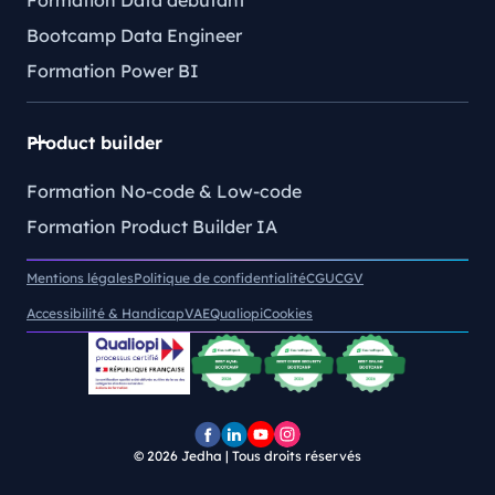
Bootcamp Data Engineer
Formation Power BI
Product builder
Formation No-code & Low-code
Formation Product Builder IA
Mentions légales
Politique de confidentialité
CGU
CGV
Accessibilité & Handicap
VAE
Qualiopi
Cookies
© 2026
Jedha | Tous droits réservés
Page
Page
Chaîne
Pofil
Facebook
LinkedIn
YouTube
Instagram