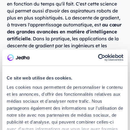
en fonction du temps qu'il fait. C'est cette science
qui permet aussi d'avoir des aspirateurs robots de
plus en plus sophistiqués. La descente de gradient,
à travers l'apprentissage automatique, est
au cœur
des grandes avancées en matière d'intelligence
artificielle
. Dans la pratique, les applications de la
descente de gradient par les ingénieurs et les
spécialistes de l'IA sont très nombreuses.
Elle est utile aux moteurs de recherches comme
Google et aux moteurs de recommandation
Ce site web utilise des cookies.
populaires comme YouTube, Netflix ou Amazon. Sur
la base des données collectées chez les utilisateurs,
Les cookies nous permettent de personnaliser le contenu
les algorithmes vont chercher à comprendre les
et les annonces, d'offrir des fonctionnalités relatives aux
centres d'intérêt de l'internaute
. Ce qui lui
médias sociaux et d'analyser notre trafic. Nous
permettra de lui proposer des résultats de
partageons également des informations sur l'utilisation de
recherche pertinents et de meilleures
notre site avec nos partenaires de médias sociaux, de
recommandations.
publicité et d'analyse, qui peuvent combiner celles-ci
avec d'autres informations que vous leur avez fournies