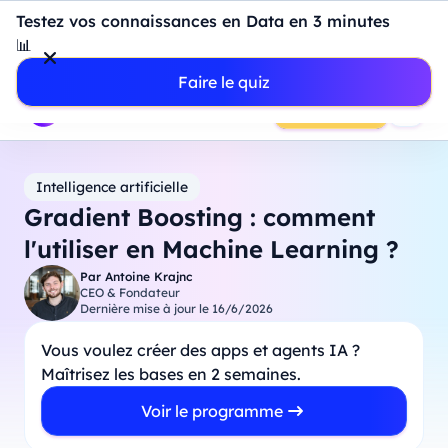
Introduction à Power BI : construisez votre premier
Testez vos connaissances en Data en 3 minutes
dashboard de A à Z
-
Mardi
11
Août
à
18h00
📊
Professionnels
Étudiants
Parents
Entreprises
Faire le quiz
Prendre RDV
Intelligence artificielle
Gradient Boosting : comment
l'utiliser en Machine Learning ?
Par
Antoine Krajnc
CEO & Fondateur
Dernière mise à jour le
16/6/2026
Vous voulez créer des apps et agents IA ?
Maîtrisez les bases en 2 semaines.
Voir le programme