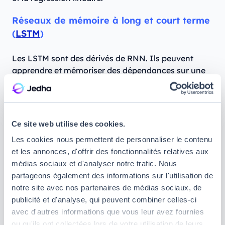
Réseaux de mémoire à long et court terme
(
LSTM
)
Les LSTM sont des dérivés de RNN. Ils peuvent
apprendre et mémoriser des dépendances sur une
longue durée. Les LSTM conservent ainsi les
informations mémorisées sur le long terme. Ils sont
particulièrement utiles pour
prédire des séries
chronologiques
, car ils se rappellent des entrées
Ce site web utilise des cookies.
précédentes. Outre ce cas d'utilisation, les LSTM
Les cookies nous permettent de personnaliser le contenu
sont également utilisés pour composer des notes de
et les annonces, d'offrir des fonctionnalités relatives aux
musique et reconnaître des voix.
médias sociaux et d'analyser notre trafic. Nous
Réseaux adversariaux génératifs (GAN)
partageons également des informations sur l'utilisation de
notre site avec nos partenaires de médias sociaux, de
publicité et d'analyse, qui peuvent combiner celles-ci
Les GAN créent de nouvelles instances de données
avec d'autres informations que vous leur avez fournies
qui s'apparentent aux données d'apprentissage
ou qu'ils ont collectées lors de votre utilisation de leurs