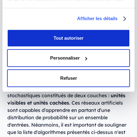
profond. Ils possèdent deux principaux
services.
composants : un générateur et un discriminateur. Si
le générateur apprend à produire des informations
Afficher les détails
erronées, le discriminateur, quant à lui, apprend à
exploiter ces fausses informations
. Les GAN sont
généralement utilisés par les créateurs de jeux
Tout autoriser
vidéo pour améliorer les textures 2D.
Machines de Boltzmann restreintes (RBM)
Personnaliser
C'est le professeur Geoffrey Hinton qui a développé
Refuser
cet algorithme. En d'autres termes, les machines de
Boltzmann restreintes sont des réseaux neuronaux
stochastiques constitués de deux couches :
unités
visibles et unités cachées
. Ces réseaux artificiels
sont capables d'apprendre en partant d'une
distribution de probabilité sur un ensemble
d'entrées. Néanmoins, il est important de souligner
que la liste d'algorithmes présentés ci-dessus n'est