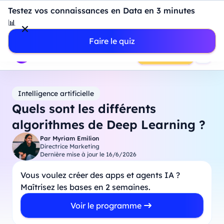
Introduction à Power BI : construisez votre premier
Testez vos connaissances en Data en 3 minutes
dashboard de A à Z
-
Mardi
11
Août
à
18h00
📊
Professionnels
Étudiants
Parents
Entreprises
Faire le quiz
Prendre RDV
Intelligence artificielle
Quels sont les différents
algorithmes de Deep Learning ?
Par
Myriam Emilion
Directrice Marketing
Dernière mise à jour le
16/6/2026
Vous voulez créer des apps et agents IA ?
Maîtrisez les bases en 2 semaines.
Voir le programme