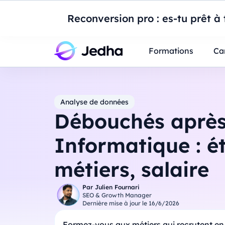
Introduction à Po
Reconversion pro : es-tu prêt à t
Professionnels
Étudiants
Parents
E
Formations
Ca
Analyse de données
Débouchés aprè
Informatique : é
métiers, salaire
Par
Julien Fournari
SEO & Growth Manager
Dernière mise à jour le
16/6/2026
Formez-vous aux métiers qui recrutent en