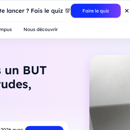
wer BI : construisez votre premier dashboard de A à Z
-
Mardi
11
Ao
e lancer ? Fais le quiz 💯
Faire le quiz
ntreprises
mpus
Nous découvrir
s un BUT
tudes,
 2026 avec