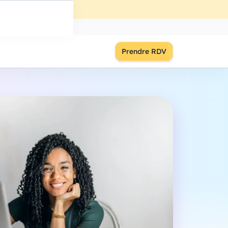
ût
à
18:00
S'inscrire
Prendre RDV