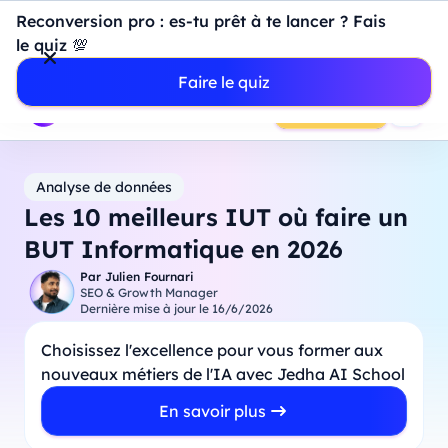
Introduction à Power BI : construisez votre premier
Reconversion pro : es-tu prêt à te lancer ? Fais
dashboard de A à Z
-
Mardi
11
Août
à
18h00
le quiz 💯
Professionnels
Étudiants
Parents
Entreprises
Faire le quiz
Prendre RDV
Analyse de données
Les 10 meilleurs IUT où faire un
BUT Informatique en 2026
Par
Julien Fournari
SEO & Growth Manager
Dernière mise à jour le
16/6/2026
Choisissez l'excellence pour vous former aux
nouveaux métiers de l'IA avec Jedha AI School
En savoir plus