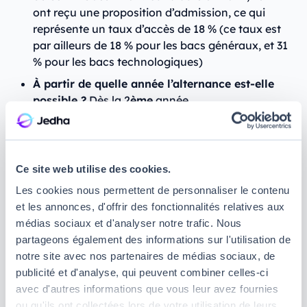
ont reçu une proposition d’admission, ce qui
représente un taux d’accès de 18 % (ce taux est
par ailleurs de 18 % pour les bacs généraux, et 31
% pour les bacs technologiques)
À partir de quelle année l’alternance est-elle
possible ?
Dès la 2
ème
année
2. IUT Lyon 1 – Site de Villeurbanne
Ce site web utilise des cookies.
Doua (périphérie lyonnaise) – Le
Les cookies nous permettent de personnaliser le contenu
meilleur BUT Informatique à Lyon
et les annonces, d'offrir des fonctionnalités relatives aux
médias sociaux et d'analyser notre trafic. Nous
partageons également des informations sur l'utilisation de
notre site avec nos partenaires de médias sociaux, de
publicité et d'analyse, qui peuvent combiner celles-ci
avec d'autres informations que vous leur avez fournies
L’
IUT Lyon 1
, situé en périphérie lyonnaise, est une
ou qu'ils ont collectées lors de votre utilisation de leurs