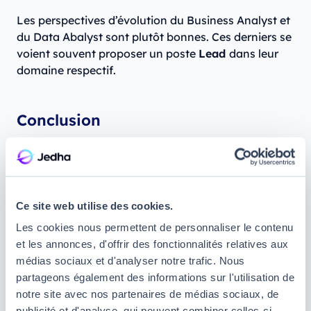
Les perspectives d’évolution du Business Analyst et
du Data Abalyst sont plutôt bonnes. Ces derniers se
voient souvent proposer un poste
Lead
dans leur
domaine respectif.
Conclusion
Le Business Analyst et le Data Analyst sont tous
deux amenés à travailler sur les données d’une
entreprise pour en tirer le meilleur parti. Les profils
Ce site web utilise des cookies.
de ces professionnels convergent sur de nombreux
points et leurs missions se révèlent souvent
Les cookies nous permettent de personnaliser le contenu
complémentaires, le Business Analyst tirant profit
et les annonces, d'offrir des fonctionnalités relatives aux
du travail du Data Analyst. La différence principale
médias sociaux et d'analyser notre trafic. Nous
entre ces deux métiers réside dans la vision plus
partageons également des informations sur l'utilisation de
orientée produit du Business Analyst, généralement
notre site avec nos partenaires de médias sociaux, de
intégré aux équipes métiers de l’entreprise ou même
publicité et d'analyse, qui peuvent combiner celles-ci