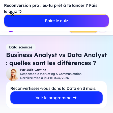
Introduction à Power BI : construisez votre premier
Reconversion pro : es-tu prêt à te lancer ? Fais
dashboard de A à Z
-
Mardi
11
Août
à
18h00
le quiz 💯
Professionnels
Étudiants
Parents
Entreprises
Faire le quiz
Prendre RDV
Data sciences
Business Analyst vs Data Analyst
: quelles sont les différences ?
Par
Julie Gastine
Responsable Marketing & Communication
Dernière mise à jour le
16/6/2026
Reconvertissez-vous dans la Data en 3 mois.
Voir le programme