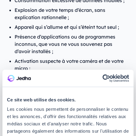
Consommation excessive de données mobiles ;
Explosion de votre temps d’écran, sans
explication rationnelle ;
Appareil qui s’allume et qui s’éteint tout seul ;
Présence d’applications ou de programmes
inconnus, que vous ne vous souvenez pas
d’avoir installés ;
Activation suspecte à votre caméra et de votre
micro ;
Autorisations modifiées sans votre intervention ;
Une personne de votre entourage semble
subitement connaître un grand nombre de
Ce site web utilise des cookies.
choses qu’elle ne devrait pas savoir à votre sujet
Les cookies nous permettent de personnaliser le contenu
(elle peut par exemple vous questionner sur un
et les annonces, d'offrir des fonctionnalités relatives aux
lieu que vous avez visité le week-end précédent…
médias sociaux et d'analyser notre trafic. Nous
alors que vous ne l’avez jamais informée de cette
partageons également des informations sur l'utilisation de
visite).