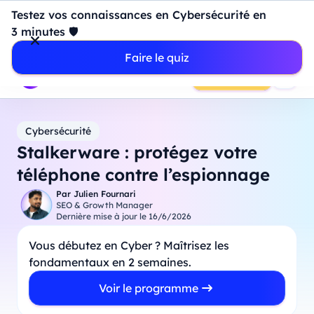
Introduction à Power BI : construisez votre premier
Testez vos connaissances en Cybersécurité en
dashboard de A à Z
-
Mardi
11
Août
à
18h00
3 minutes 🛡️
Professionnels
Étudiants
Parents
Entreprises
Faire le quiz
Prendre RDV
Cybersécurité
Stalkerware : protégez votre
téléphone contre l’espionnage
Par
Julien Fournari
SEO & Growth Manager
Dernière mise à jour le
16/6/2026
Vous débutez en Cyber ? Maîtrisez les
fondamentaux en 2 semaines.
Voir le programme