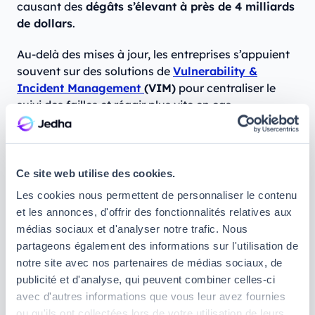
causant des
dégâts s’élevant à près de 4 milliards
de dollars
.
Au-delà des mises à jour, les entreprises s’appuient
souvent sur des solutions de
Vulnerability &
Incident Management
(VIM)
pour centraliser le
suivi des failles et réagir plus vite en cas
d’exploitation par un ransomware.
Comment faire ?
Activez les mises à jour
automatiques, ou à défaut, vérifiez régulièrement
Ce site web utilise des cookies.
que vos logiciels et votre système d’exploitation
Les cookies nous permettent de personnaliser le contenu
sont à jour. En cas de problème, veillez également à
et les annonces, d'offrir des fonctionnalités relatives aux
installer les patchs de sécurité proposés
médias sociaux et d'analyser notre trafic. Nous
directement sur les sites des éditeurs de vos
partageons également des informations sur l'utilisation de
logiciels.
notre site avec nos partenaires de médias sociaux, de
publicité et d'analyse, qui peuvent combiner celles-ci
5. Ne cliquez jamais sur des pièces
avec d'autres informations que vous leur avez fournies
jointes ou liens douteux
ou qu'ils ont collectées lors de votre utilisation de leurs