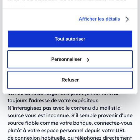
services.
Pourquoi devez-vous vous méfier ?
Les
cybercriminels raffolent du
phishing
, et ce n’est pas
Afficher les détails
étonnant, car près de
44 % des adultes font
confiance aux mails qui semblent provenir de
Tout autoriser
marques connues
, alors même que ce sont ces
marques qui sont les plus usurpées par les hackers.
Un seul clic sur une pièce jointe malveillante ou un
Personnaliser
lien piégé peut ainsi suffire à compromettre tout
votre système.
Refuser
Comment s’en protéger ?
Avant de cliquer sur un
lien ou de télécharger une pièce jointe, vérifiez
toujours l’adresse de votre expéditeur.
N’interagissez pas avec le contenu du mail si la
source vous est inconnue. S’il semble provenir d’une
source fiable comme votre banque, connectez-vous
plutôt à votre espace personnel depuis votre URL
de connexion habituelle, ou téléphonez directement