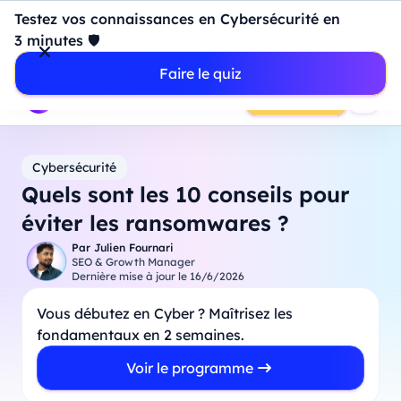
Introduction à Power BI : construisez votre premier
Testez vos connaissances en Cybersécurité en
dashboard de A à Z
-
Mardi
11
Août
à
18h00
3 minutes 🛡️
Professionnels
Étudiants
Parents
Entreprises
Faire le quiz
Prendre RDV
Cybersécurité
Quels sont les 10 conseils pour
éviter les ransomwares ?
Par
Julien Fournari
SEO & Growth Manager
Dernière mise à jour le
16/6/2026
Vous débutez en Cyber ? Maîtrisez les
fondamentaux en 2 semaines.
Voir le programme