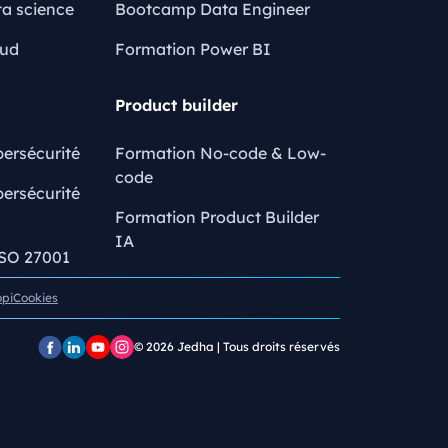
a science
Bootcamp Data Engineer
oud
Formation Power BI
Product builder
ersécurité
Formation No-code & Low-
code
ersécurité
Formation Product Builder
IA
ISO 27001
opi
Cookies
© 2026
Jedha | Tous droits réservés
Page
Page
Chaîne
Pofil
Facebook
LinkedIn
YouTube
Instagram
Jedha
Jedha
Jedha
Jedha