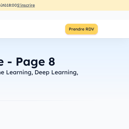
ût
à
18:00
S'inscrire
Prendre RDV
le - Page 8
e Learning, Deep Learning,