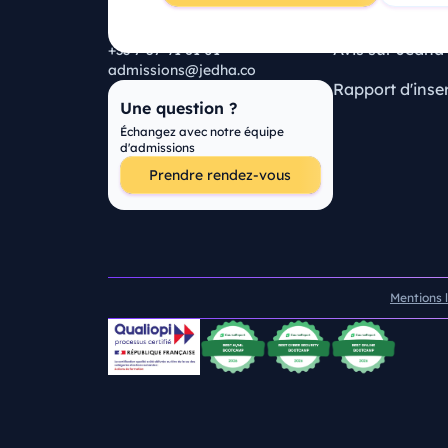
Certifications
Martin
75010 Paris
Avis sur Jedha
+33 7 57 91 61 01
admissions@jedha.co
Rapport d'inse
Une question ?
Échangez avec notre équipe
d'admissions
Prendre rendez-vous
Mentions 