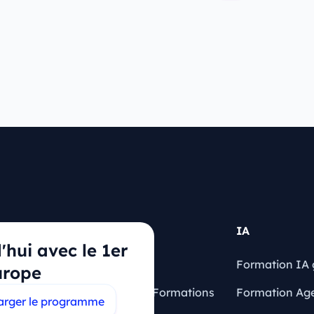
Articles
IA
hui avec le 1er
Blog
Formation IA 
urope
quentes
Financement Formations
Formation Ag
arger le programme