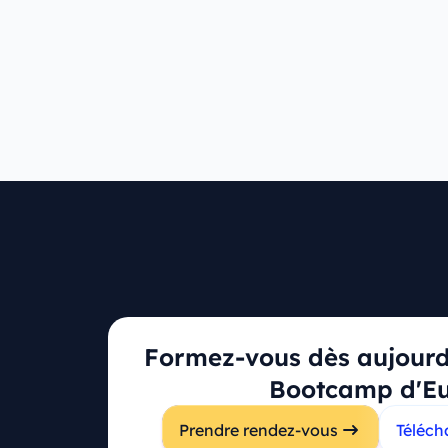
Ressources
Formez-vous dès aujourd'
Tarifs
Bootcamp d'E
Campus principal
Questions fré
Prendre rendez-vous
Téléch
116 Rue du Faubourg Saint-