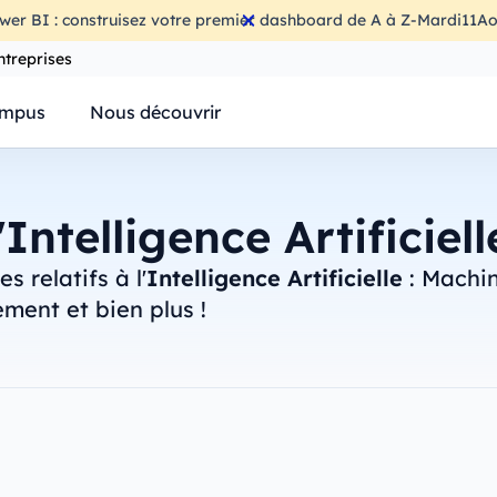
wer BI : construisez votre premier dashboard de A à Z
-
Mardi
11
Ao
ntreprises
mpus
Nous découvrir
'Intelligence Artificiel
 relatifs à l'
Intelligence Artificielle
: Machin
ment et bien plus !