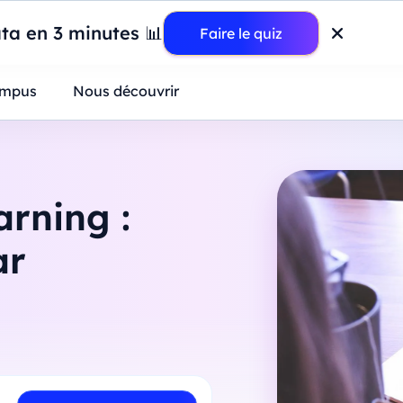
wer BI : construisez votre premier dashboard de A à Z
-
Mardi
11
Ao
ta en 3 minutes 📊
Faire le quiz
ntreprises
mpus
Nous découvrir
rning :
ar