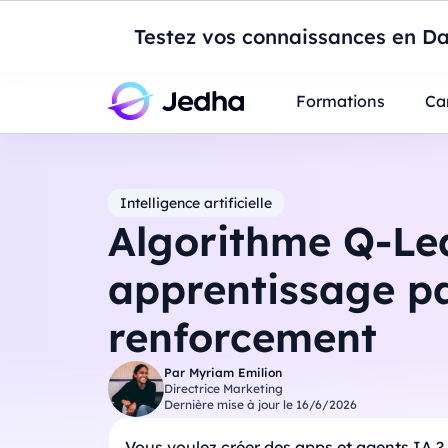
Introduction à Po
Testez vos connaissances en Da
Professionnels
Étudiants
Parents
E
Formations
Ca
Intelligence artificielle
Algorithme Q-Lea
apprentissage p
renforcement
Par
Myriam Emilion
Directrice Marketing
Dernière mise à jour le
16/6/2026
Vous voulez créer des apps et agents IA ?