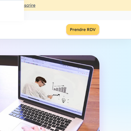
ût
à
18:00
S'inscrire
Prendre RDV