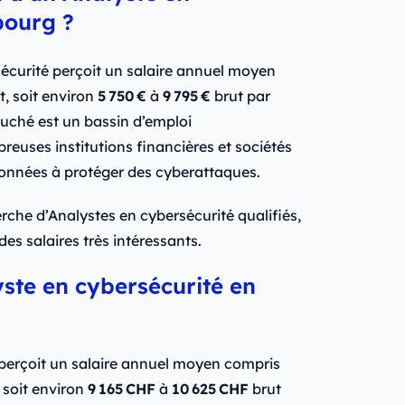
bourg ?
curité perçoit un salaire annuel moyen
t, soit environ
5 750 €
à
9 795 €
brut par
Duché est un bassin d’emploi
reuses institutions financières et sociétés
données à protéger des cyberattaques.
erche d’Analystes en cybersécurité qualifiés,
es salaires très intéressants.
te en cybersécurité en
 perçoit un salaire annuel moyen compris
 soit environ
9 165 CHF
à
10 625 CHF
brut