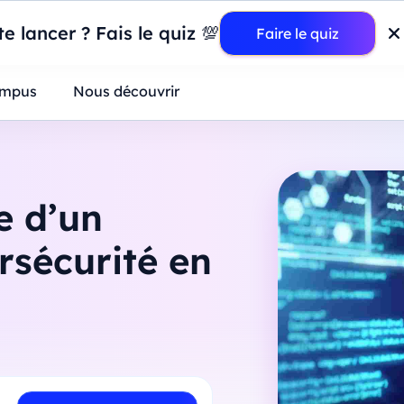
wer BI : construisez votre premier dashboard de A à Z
-
Mardi
11
Ao
e lancer ? Fais le quiz 💯
Faire le quiz
ntreprises
mpus
Nous découvrir
re d’un
rsécurité en