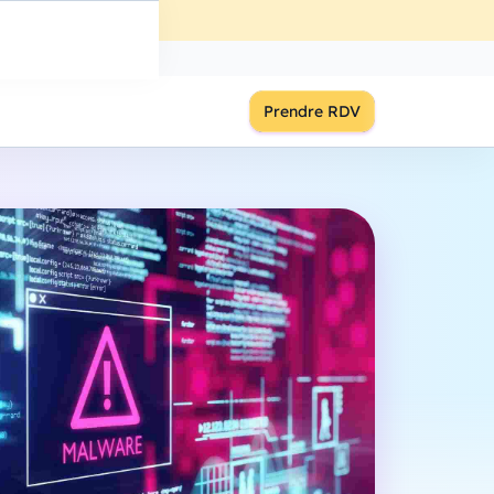
ût
à
18:00
S'inscrire
Prendre RDV