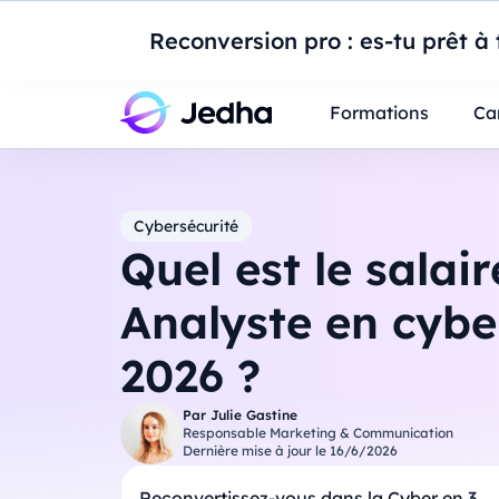
Introduction à Po
Reconversion pro : es-tu prêt à t
Professionnels
Étudiants
Parents
E
Formations
Ca
Cybersécurité
Quel est le salai
Analyste en cybe
2026 ?
Par
Julie Gastine
Responsable Marketing & Communication
Dernière mise à jour le
16/6/2026
Reconvertissez-vous dans la Cyber en 3