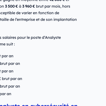
ron
3 500 €
à
3 960 €
brut par mois, hors
ceptible de varier en fonction de
taille de l’entreprise et de son implantation
s salaires pour le poste d’Analyste
e suit :
t par an
 brut par an
t par an
 brut par an
 brut par an
 par an
Analyste en cybersécurité en