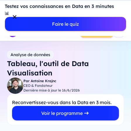
Introduction à Power BI : construisez votre premier
Testez vos connaissances en Data en 3 minutes
dashboard de A à Z
-
Mardi
11
Août
à
18h00
📊
Professionnels
Étudiants
Parents
Entreprises
Faire le quiz
Prendre RDV
Analyse de données
Tableau, l'outil de Data
Visualisation
Par
Antoine Krajnc
CEO & Fondateur
Dernière mise à jour le
16/6/2026
Reconvertissez-vous dans la Data en 3 mois.
Voir le programme