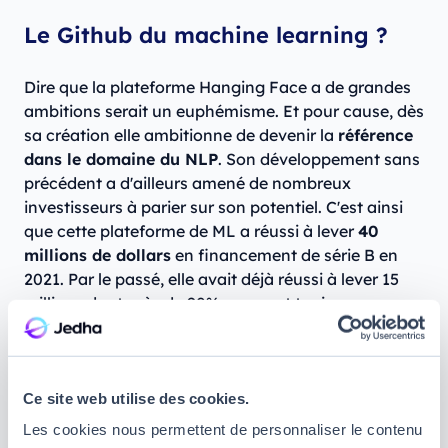
Le Github du machine learning ?
Dire que la plateforme Hanging Face a de grandes
ambitions serait un euphémisme. Et pour cause, dès
sa création elle ambitionne de devenir la
référence
dans le domaine du NLP
. Son développement sans
précédent a d'ailleurs amené de nombreux
investisseurs à parier sur son potentiel. C'est ainsi
que cette plateforme de ML a réussi à lever
40
millions de dollars
en financement de série B en
2021. Par le passé, elle avait déjà réussi à lever 15
millions dont près de 90% reposent toujours sur ses
comptes.
Ces différentes levées de fonds visent à soutenir les
ambitions de la jeune société qui souhaite devenir le
Ce site web utilise des cookies.
« GitHub du ML ». Selon Julien Chaumond, ces
Les cookies nous permettent de personnaliser le contenu
fonds serviront à embaucher afin de
tripler la taille