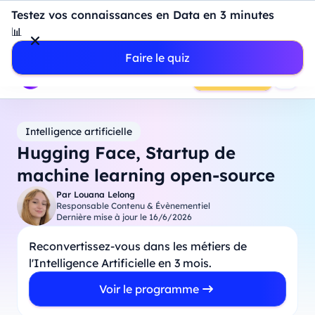
Introduction à Power BI : construisez votre premier
Testez vos connaissances en Data en 3 minutes
dashboard de A à Z
-
Mardi
11
Août
à
18h00
📊
Professionnels
Étudiants
Parents
Entreprises
Faire le quiz
Prendre RDV
Intelligence artificielle
Hugging Face, Startup de
machine learning open-source
Par
Louana Lelong
Responsable Contenu & Évènementiel
Dernière mise à jour le
16/6/2026
Reconvertissez-vous dans les métiers de
l'Intelligence Artificielle en 3 mois.
Voir le programme