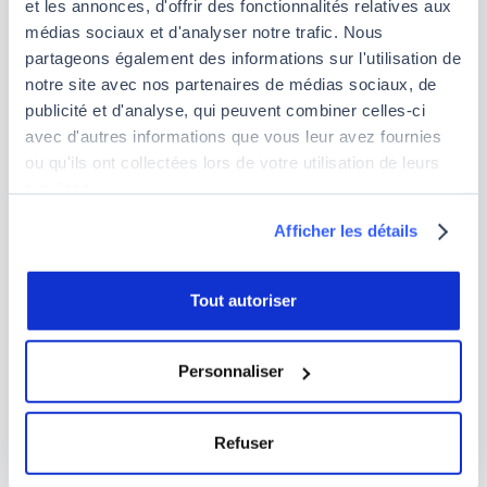
et les annonces, d'offrir des fonctionnalités relatives aux
de l'équipe actuelle
. Dans la pratique, la jeune
médias sociaux et d'analyser notre trafic. Nous
société envisage une expansion de ses services
partageons également des informations sur l'utilisation de
monétisés sans pour autant toucher à sa partie
notre site avec nos partenaires de médias sociaux, de
communautaire. Ce modèle est très semblable à
publicité et d'analyse, qui peuvent combiner celles-ci
celui de GitHub qui propose également une partie
avec d'autres informations que vous leur avez fournies
gratuite de bonne facture et des services
ou qu'ils ont collectées lors de votre utilisation de leurs
spécifiques pour les clients qui en ont besoin.
services.
Afficher les détails
Tout autoriser
Personnaliser
Refuser
Quand utiliser Hugging Face ?