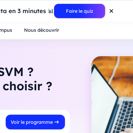
wer BI : construisez votre premier dashboard de A à Z
-
Mardi
11
Ao
ta en 3 minutes 📊
Faire le quiz
ntreprises
mpus
Nous découvrir
 SVM ?
choisir ?
Voir le programme