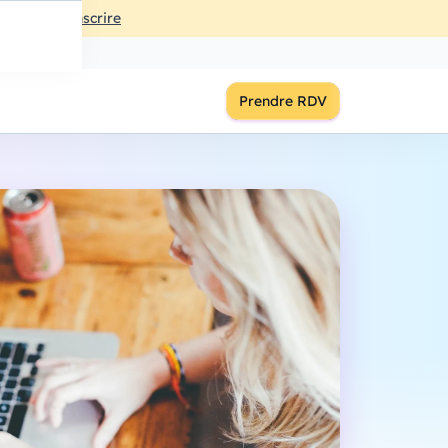
ût
à
18:00
S'inscrire
Prendre RDV