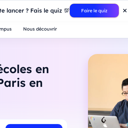
wer BI : construisez votre premier dashboard de A à Z
-
Mardi
11
Ao
e lancer ? Fais le quiz 💯
Faire le quiz
ntreprises
mpus
Nous découvrir
écoles en
Paris en