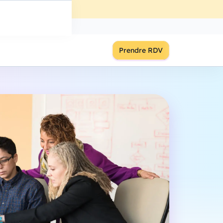
ût
à
18:00
S'inscrire
Prendre RDV