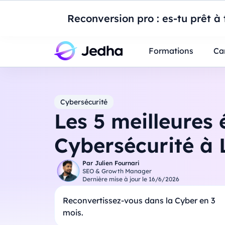
Introduction à Po
Reconversion pro : es-tu prêt à t
Professionnels
Étudiants
Parents
E
Formations
Ca
Cybersécurité
Les 5 meilleures 
Cybersécurité à L
Par
Julien Fournari
SEO & Growth Manager
Dernière mise à jour le
16/6/2026
Reconvertissez-vous dans la Cyber en 3
mois.