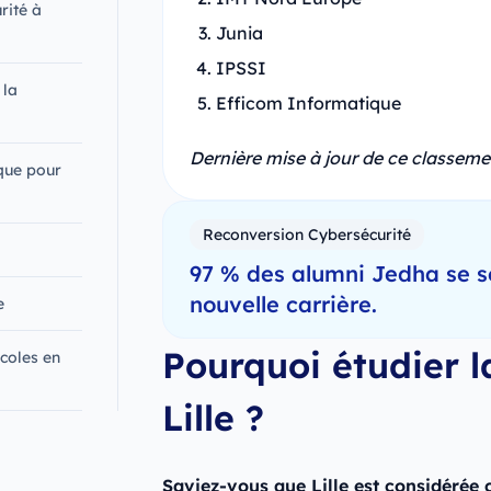
rité à
Junia
IPSSI
 la
Efficom Informatique
Dernière mise à jour de ce classemen
ique pour
Reconversion Cybersécurité
97 % des alumni Jedha se s
nouvelle carrière.
e
Pourquoi étudier l
coles en
Lille ?
Saviez-vous que Lille est considérée