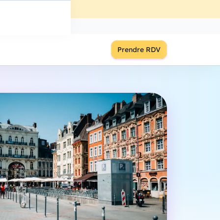
ût
à
18:00
S'inscrire
Prendre RDV