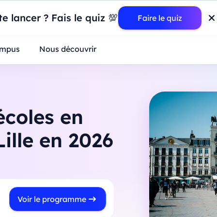
wer BI : construisez votre premier dashboard de A à Z
-
Mardi
11
Ao
e lancer ? Fais le quiz 💯
Faire le quiz
ntreprises
mpus
Nous découvrir
écoles en
ille en 2026
Voir le programme