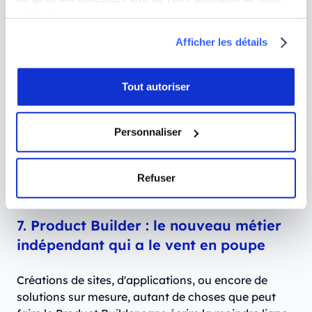
rémunérations attractives, vous aurez l’occasion de
services.
travailler sur des projets très variés.
Afficher les détails
Taux journalier moyen d’un chef de projet
digital indépendant :
le TJM varie de 530 à 700 €
selon votre expérience.
Tout autoriser
Comment devenir chef de projet digital à son
compte ?
Pour exercer ce métier, il est essentiel
Personnaliser
de maîtriser des outils de gestion comme Jira,
Trello ou Notion, d’avoir une forte connaissance
du secteur digital, et de développer une posture
Refuser
de facilitateur.
7. Product Builder : le nouveau métier
indépendant qui a le vent en poupe
Créations de sites, d'applications, ou encore de
solutions sur mesure, autant de choses que peut