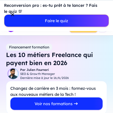
Introduction à Power BI : construisez votre premier
Reconversion pro : es-tu prêt à te lancer ? Fais
dashboard de A à Z
-
Mardi
11
Août
à
18h00
le quiz 💯
Professionnels
Étudiants
Parents
Entreprises
Faire le quiz
Prendre RDV
Financement formation
Les 10 métiers Freelance qui
payent bien en 2026
Par
Julien Fournari
SEO & Growth Manager
Dernière mise à jour le
16/6/2026
Changez de carrière en 3 mois : formez-vous
aux nouveaux métiers de la Tech !
Voir nos formations