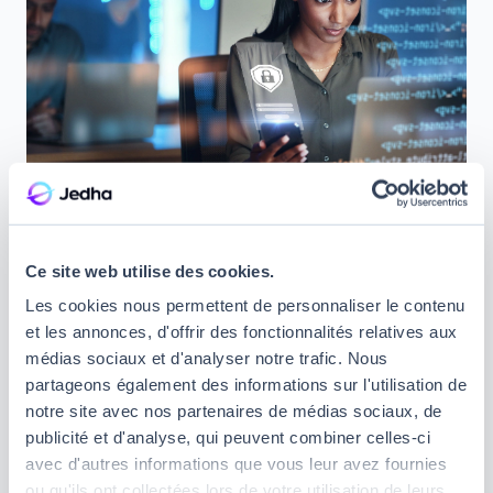
6. Chef de projet digital freelance : un
Ce site web utilise des cookies.
métier freelance qui rapporte
Les cookies nous permettent de personnaliser le contenu
et les annonces, d'offrir des fonctionnalités relatives aux
Le
chef de projet digital freelance
est le chef
médias sociaux et d'analyser notre trafic. Nous
d’orchestre qui s’assure de la bonne collaboration
partageons également des informations sur l'utilisation de
des différentes parties prenantes à un projet
notre site avec nos partenaires de médias sociaux, de
numérique. En plus de cela, il veille également au
publicité et d'analyse, qui peuvent combiner celles-ci
respect du budget et des délais. Exercer ce métier
avec d'autres informations que vous leur avez fournies
en freelance est très intéressant, car en plus des
ou qu'ils ont collectées lors de votre utilisation de leurs