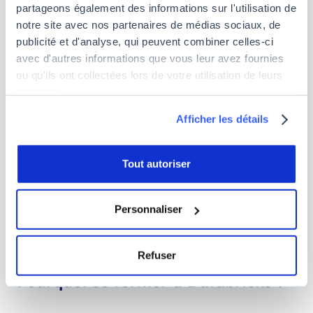
partageons également des informations sur l'utilisation de
Hotels.com ou encore Viacom.
La firme a
notre site avec nos partenaires de médias sociaux, de
également été financée par plusieurs sociétés de
publicité et d'analyse, qui peuvent combiner celles-ci
renom
comme Andreessen Horowitz, Microsoft,
avec d'autres informations que vous leur avez fournies
Amazon Web Service, CapitalG, entre autres.
ou qu'ils ont collectées lors de votre utilisation de leurs
services.
Afficher les détails
Tout autoriser
Personnaliser
Illustration des enjeux de Databricks
Refuser
Pourquoi se former à Databricks ?