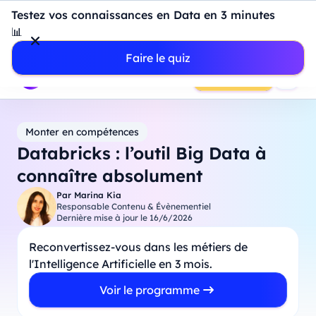
Introduction à Power BI : construisez votre premier
Testez vos connaissances en Data en 3 minutes
dashboard de A à Z
-
Mardi
11
Août
à
18h00
📊
Professionnels
Étudiants
Parents
Entreprises
Faire le quiz
Prendre RDV
Monter en compétences
Databricks : l’outil Big Data à
connaître absolument
Par
Marina Kia
Responsable Contenu & Évènementiel
Dernière mise à jour le
16/6/2026
Reconvertissez-vous dans les métiers de
l'Intelligence Artificielle en 3 mois.
Voir le programme