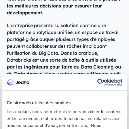
les meilleures décisions pour assurer leur
développement
.
L'entreprise présente sa solution comme une
plateforme analytique unifiée, un espace de travail
partagé grâce auquel plusieurs types d'employés
peuvent collaborer sur des tâches impliquant
l'utilisation du Big Data. Dans la pratique,
Databricks est une sorte de
boîte à outils utilisée
par les ingénieurs pour faire du Data Cleaning ou
du Data Access
. Vous y retrouverez différents outils
d'analyse comme Spark, et des fonctionnalités
supplémentaires comme la possibilité de
communiquer avec des Data Scientists ou des Data
Analysts.
Ce site web utilise des cookies.
Les cookies nous permettent de personnaliser le contenu
Databricks est très apprécié dans le domaine du Big
et les annonces, d'offrir des fonctionnalités relatives aux
Data et compte parmi ses principaux clients des
médias sociaux et d'analyser notre trafic. Nous
groupes comme HP, Shell, Salesforce.com,