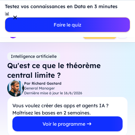
Introduction à Power BI : construisez votre premier
Testez vos connaissances en Data en 3 minutes
dashboard de A à Z
-
Mardi
11
Août
à
18h00
📊
Professionnels
Étudiants
Parents
Entreprises
Faire le quiz
Prendre RDV
Intelligence artificielle
Qu'est ce que le théorème
central limite ?
Par
Richard Gastard
General Manager
Dernière mise à jour le
16/6/2026
Vous voulez créer des apps et agents IA ?
Maîtrisez les bases en 2 semaines.
Voir le programme