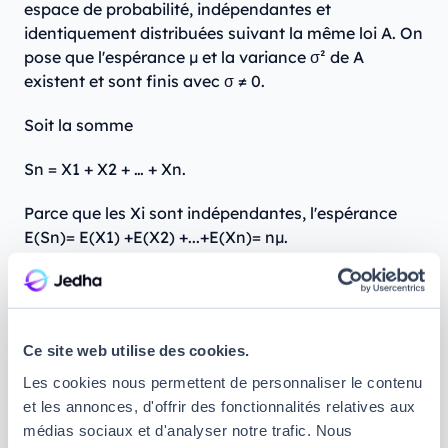
espace de probabilité, indépendantes et
identiquement distribuées suivant la même loi A. On
pose que l'espérance μ et la variance σ² de A
existent et sont finis avec σ ≠ 0.
Soit la somme
Sn = X1 + X2 + … + Xn.
Parce que les Xi sont indépendantes, l'espérance
E(Sn)= E(X1) +E(X2) +...+E(Xn)= nμ.
De plus, la variance V(Sn) = V(X1) +V(X2) +...+V(Xn)
= nσ².
Quand n est suffisamment grand, on dira que Sn
Ce site web utilise des cookies.
suit une loi normale de paramètres nμ et nσ². Cela
Les cookies nous permettent de personnaliser le contenu
signifie que plus le nombre de variables aléatoires
et les annonces, d'offrir des fonctionnalités relatives aux
indépendantes choisies est grand, plus les valeurs
médias sociaux et d'analyser notre trafic. Nous
obtenues pour la variable agrégée Sn auront