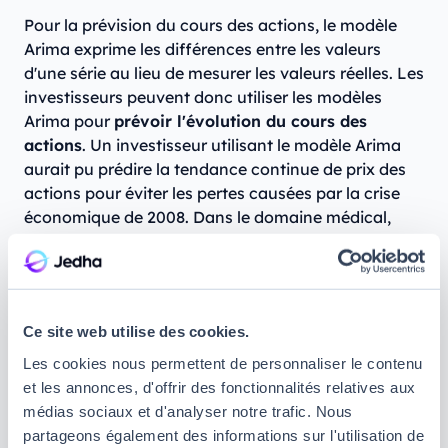
Pour la prévision du cours des actions, le modèle
Arima exprime les différences entre les valeurs
d'une série au lieu de mesurer les valeurs réelles. Les
investisseurs peuvent donc utiliser les modèles
Arima pour
prévoir l'évolution du cours des
actions
. Un investisseur utilisant le modèle Arima
aurait pu prédire la tendance continue de prix des
actions pour éviter les pertes causées par la crise
économique de 2008. Dans le domaine médical,
l'algorithme de moyenne mobile intégrée
autorégressive peut prédire l'incidence d'une
épidémie dans une région. Le modèle s'adapte en
effet aux fluctuations de données pour faire des
Ce site web utilise des cookies.
prévisions plus ou moins exactes.
Les cookies nous permettent de personnaliser le contenu
et les annonces, d'offrir des fonctionnalités relatives aux
médias sociaux et d'analyser notre trafic. Nous
partageons également des informations sur l'utilisation de