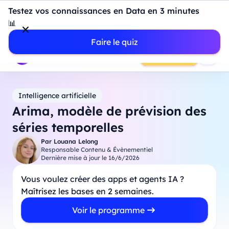
Introduction à Power BI : construisez votre premier
Testez vos connaissances en Data en 3 minutes
dashboard de A à Z
-
Mardi
11
Août
à
18h00
📊
Professionnels
Étudiants
Parents
Entreprises
Faire le quiz
Prendre RDV
Intelligence artificielle
Arima, modèle de prévision des
séries temporelles
Par
Louana Lelong
Responsable Contenu & Évènementiel
Dernière mise à jour le
16/6/2026
Vous voulez créer des apps et agents IA ?
Maîtrisez les bases en 2 semaines.
Voir le programme