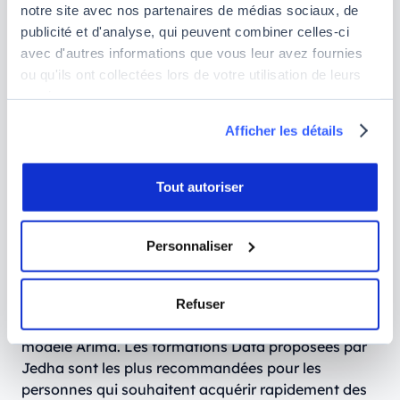
notre site avec nos partenaires de médias sociaux, de
publicité et d'analyse, qui peuvent combiner celles-ci
avec d'autres informations que vous leur avez fournies
ou qu'ils ont collectées lors de votre utilisation de leurs
services.
Comment apprendre Arima ?
Afficher les détails
Les algorithmes de machine learning comme Arima
sont aujourd'hui utilisés dans de nombreux
Tout autoriser
domaines. Ils sont capables de prendre les
meilleures décisions à partir des données mises à
leur disposition. Connaître et maîtriser ces
Personnaliser
algorithmes est indispensable pour les personnes
qui souhaitent faire carrière dans les métiers de la
Data ou du Machine Learning. Il existe aujourd'hui
Refuser
des formations data qui permettent d'apprendre le
modèle Arima. Les formations Data proposées par
Jedha sont les plus recommandées pour les
personnes qui souhaitent acquérir rapidement des