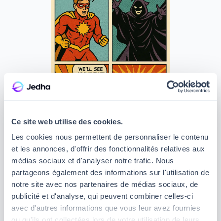
Ce site web utilise des cookies.
Les cookies nous permettent de personnaliser le contenu
et les annonces, d'offrir des fonctionnalités relatives aux
médias sociaux et d'analyser notre trafic. Nous
Le style cartoon
partageons également des informations sur l'utilisation de
notre site avec nos partenaires de médias sociaux, de
Avec le style cartoon, vous retournez directement
publicité et d'analyse, qui peuvent combiner celles-ci
en enfance ! Votre prompt peut inclure la mention
avec d'autres informations que vous leur avez fournies
de plusieurs personnages, et même une
ou qu'ils ont collectées lors de votre utilisation de leurs