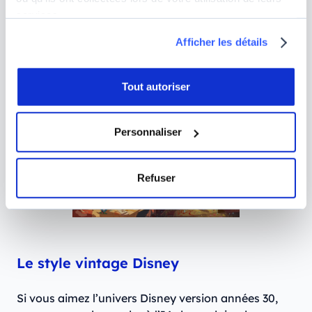
atmosphère particulière comme dans l’exemple ci-
services.
dessous décliné en quatre rendu sur Midjourney :
Afficher les détails
A lively, colorful, and chaotic food fight scene
taking place in a school cafeteria, featuring various
Tout autoriser
cartoon
characters
and an array of different foods.
2D Animation.
Personnaliser
Refuser
Le style vintage Disney
Si vous aimez l’univers Disney version années 30,