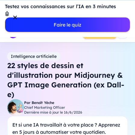
Introduction à Power BI : construisez votre premier
Testez vos connaissances sur l’IA en 3 minutes
dashboard de A à Z
-
Mardi
11
Août
à
18h00
🤖
Professionnels
Étudiants
Parents
Entreprises
Faire le quiz
Prendre RDV
Intelligence artificielle
22 styles de dessin et
d'illustration pour Midjourney &
GPT Image Generation (ex Dall-
e)
Par
Benoît Yèche
Chief Marketing Officer
Dernière mise à jour le
16/6/2026
Et si une IA travaillait à votre place ? Apprenez
en 5 jours à automatiser votre quotidien.