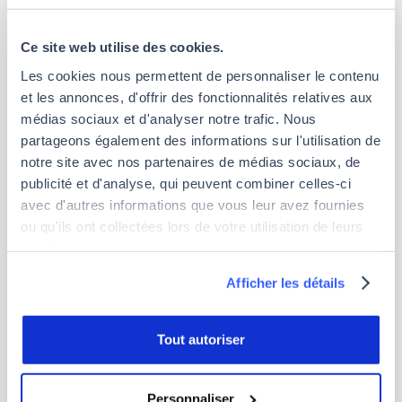
des organisations
constatent que leur taux
d’échec à ces simulations reste inchangé. Les
Ce site web utilise des cookies.
technologies comme le
SPF
, le
DKIM
et le
DMARC
, qui visent à authentifier les e-mails pour
Les cookies nous permettent de personnaliser le contenu
lutter contre le phishing, demeurent
et les annonces, d'offrir des fonctionnalités relatives aux
insuffisantes, avec
89 % des menaces
médias sociaux et d'analyser notre trafic. Nous
parvenant à les contourner.
partageons également des informations sur l'utilisation de
notre site avec nos partenaires de médias sociaux, de
Face à cela,
70 % des entreprises françaises
publicité et d'analyse, qui peuvent combiner celles-ci
prévoient d’augmenter leur budget
avec d'autres informations que vous leur avez fournies
cybersécurité
.
ou qu'ils ont collectées lors de votre utilisation de leurs
services.
Afficher les détails
Tout autoriser
Personnaliser