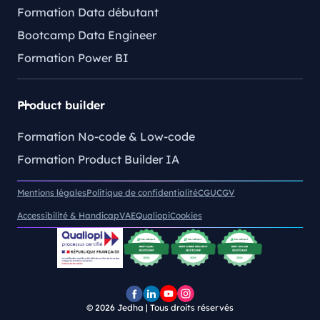
Formation Data débutant
Bootcamp Data Engineer
Formation Power BI
Product builder
Formation No-code & Low-code
Formation Product Builder IA
Mentions légales
Politique de confidentialité
CGU
CGV
Accessibilité & Handicap
VAE
Qualiopi
Cookies
© 2026
Jedha | Tous droits réservés
Page
Page
Chaîne
Pofil