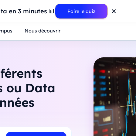
wer BI : construisez votre premier dashboard de A à Z
-
Mardi
11
Ao
ta en 3 minutes 📊
Faire le quiz
ntreprises
mpus
Nous découvrir
fférents
s ou Data
onnées