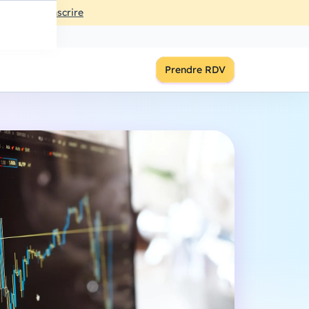
ût
à
18:00
S'inscrire
Prendre RDV