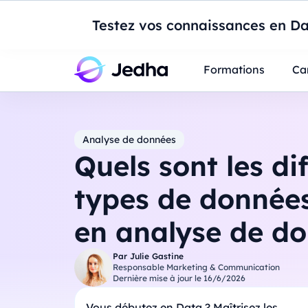
Introduction à Po
Testez vos connaissances en Da
Professionnels
Étudiants
Parents
E
Formations
Ca
Analyse de données
Quels sont les di
types de donnée
en analyse de d
Par
Julie Gastine
Responsable Marketing & Communication
Dernière mise à jour le
16/6/2026
Vous débutez en Data ? Maîtrisez les