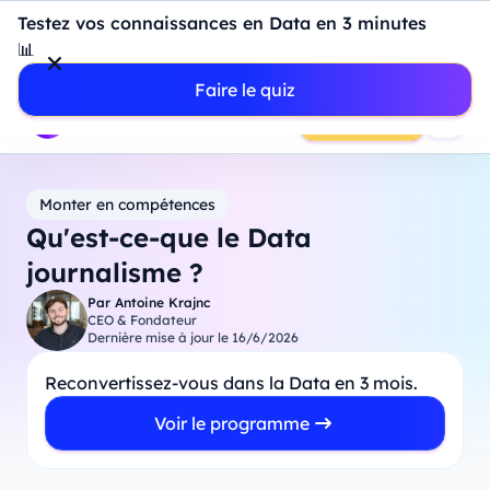
Introduction à Power BI : construisez votre premier
Testez vos connaissances en Data en 3 minutes
dashboard de A à Z
-
Mardi
11
Août
à
18h00
📊
Professionnels
Étudiants
Parents
Entreprises
Faire le quiz
Prendre RDV
Monter en compétences
Qu'est-ce-que le Data
journalisme ?
Par
Antoine Krajnc
CEO & Fondateur
Dernière mise à jour le
16/6/2026
Reconvertissez-vous dans la Data en 3 mois.
Voir le programme