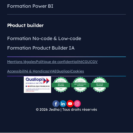
Formation Power BI
Product builder
Formation No-code & Low-code
Formation Product Builder IA
Mentions légales
Politique de confidentialité
CGU
CGV
Accessibilité & Handicap
VAE
Qualiopi
Cookies
© 2026
Jedha | Tous droits réservés
Page
Page
Chaîne
Pofil
Facebook
LinkedIn
YouTube
Instagram
Jedha
Jedha
Jedha
Jedha