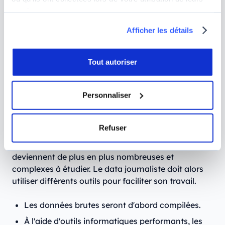
rechercher les données. Même si cette étape peut se
services.
montrer longue et fastidieuse, elle est indispensable
pour la suite du travail. L'utilisation d'internet
Afficher les détails
permet de simplifier les choses avec les
informations qui peuvent être recueillies auprès de
sources officielles, mais aussi à partir de la
Tout autoriser
contribution des internautes via leur blog ou des
discussions en ligne.
Personnaliser
Traitement des données
Refuser
L'ensemble des données collectées doit être traité
et analysé. Avec le Big Data, les données
deviennent de plus en plus nombreuses et
complexes à étudier. Le data journaliste doit alors
utiliser différents outils pour faciliter son travail.
Les données brutes seront d'abord compilées.
À l'aide d'outils informatiques performants, les