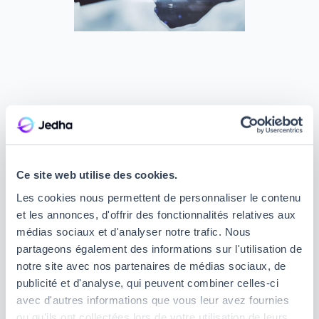
Méthode de travail du data
journaliste
Ce site web utilise des cookies.
Les cookies nous permettent de personnaliser le contenu
Le data journaliste réalise son travail en 3 étapes :
et les annonces, d'offrir des fonctionnalités relatives aux
la collecte des données, le traitement et la
médias sociaux et d'analyser notre trafic. Nous
publication des résultats
.
partageons également des informations sur l'utilisation de
Collecte des données
notre site avec nos partenaires de médias sociaux, de
publicité et d'analyse, qui peuvent combiner celles-ci
avec d'autres informations que vous leur avez fournies
La principale tâche du data journaliste consiste à
ou qu'ils ont collectées lors de votre utilisation de leurs