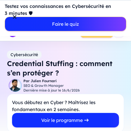
Introduction à Power BI : construisez votre premier
Testez vos connaissances en Cybersécurité en
dashboard de A à Z
-
Mardi
11
Août
à
18h00
3 minutes 🛡️
Professionnels
Étudiants
Parents
Entreprises
Faire le quiz
Prendre RDV
Cybersécurité
Credential Stuffing : comment
s’en protéger ?
Par
Julien Fournari
SEO & Growth Manager
Dernière mise à jour le
16/6/2026
Vous débutez en Cyber ? Maîtrisez les
fondamentaux en 2 semaines.
Voir le programme