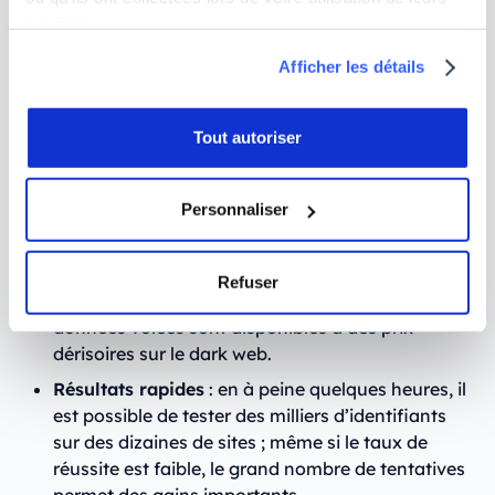
Commission, et 308 000 livres d’amende au
services.
Royaume-Uni.
Afficher les détails
Pourquoi le Credential Stuffing est-elle
aussi efficace ?
Tout autoriser
Si le credential stuffing est l’une des armes
privilégiées des hackers, c’est parce que cette
Personnaliser
technique présente de nombreux avantages :
Faible coût
: les
outils de hacking utilisés
sont
Refuser
souvent gratuits ou peu coûteux, et les bases de
données volées sont disponibles à des prix
dérisoires sur le dark web.
Résultats rapides
: en à peine quelques heures, il
est possible de tester des milliers d’identifiants
sur des dizaines de sites ; même si le taux de
réussite est faible, le grand nombre de tentatives