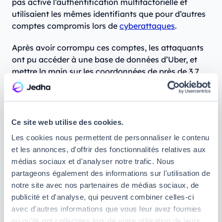
pas activé l’authentification multifactorielle et
utilisaient les mêmes identifiants que pour d’autres
comptes compromis lors de
cyberattaques
.
Après avoir corrompu ces comptes, les attaquants
ont pu accéder à une base de données d’Uber, et
mettre la main sur les coordonnées de près de 3,7
millions de conducteurs et de plus de 32 millions
d’utilisateurs de la plateforme. Les pirates ont
ensuite eux-mêmes prévenu l’entreprise, et lui ont
proposé d’effacer les données volées en échange
Ce site web utilise des cookies.
d’une rançon de 100 000 dollars qu’Uber a payée.
Les cookies nous permettent de personnaliser le contenu
et les annonces, d'offrir des fonctionnalités relatives aux
L’affaire aurait pu en rester là, si ce n’est qu’Uber a «
médias sociaux et d'analyser notre trafic. Nous
oublié » de prévenir les partis affectés par cette
partageons également des informations sur l'utilisation de
fuite de données. L’information a été révélée
notre site avec nos partenaires de médias sociaux, de
environ un an plus tard, entachant la réputation de
publicité et d'analyse, qui peuvent combiner celles-ci
l’entreprise, qui a ensuite été condamnée à payer
avec d'autres informations que vous leur avez fournies
148 millions de dollars à la Federal Trade
ou qu'ils ont collectées lors de votre utilisation de leurs