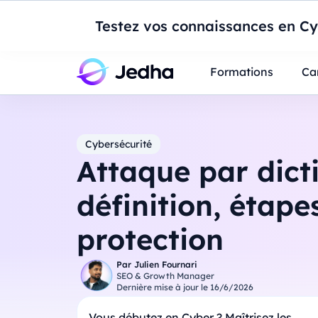
Introduction à Po
Testez vos connaissances en Cyb
Professionnels
Étudiants
Parents
E
Formations
Ca
Cybersécurité
Attaque par dicti
définition, étape
protection
Par
Julien Fournari
SEO & Growth Manager
Dernière mise à jour le
16/6/2026
Vous débutez en Cyber ? Maîtrisez les