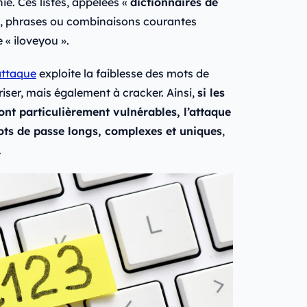
ie. Ces listes, appelées «
dictionnaires de
s, phrases ou combinaisons courantes
 « iloveyou ».
attaque
exploite la faiblesse des mots de
iser, mais également à cracker. Ainsi,
si les
ont particulièrement vulnérables, l’attaque
ots de passe longs, complexes et uniques
,
.