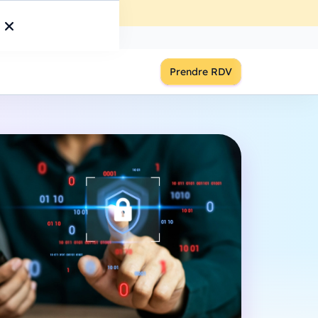
ût
à
18:00
S'inscrire
Prendre RDV