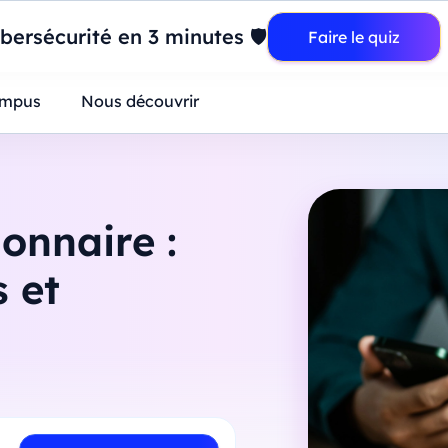
wer BI : construisez votre premier dashboard de A à Z
-
Mardi
11
Ao
ersécurité en 3 minutes 🛡️
Faire le quiz
ntreprises
mpus
Nous découvrir
onnaire :
s et