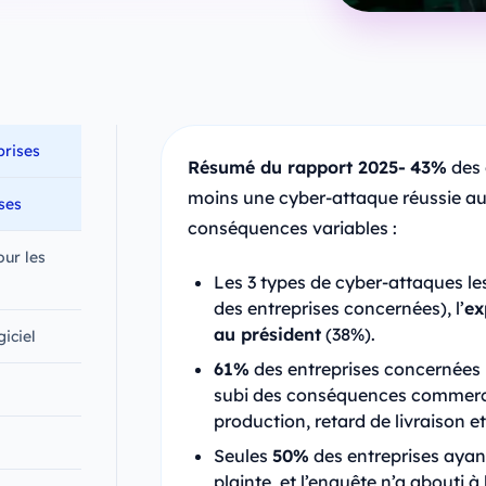
prises
Résumé du rapport 2025-
43%
des 
moins une cyber-attaque réussie au
ises
conséquences variables :
ur les
Les 3 types de cyber-attaques le
des entreprises concernées), l’
ex
au président
(38%).
iciel
61%
des entreprises concernées 
subi des conséquences commercia
production, retard de livraison e
Seules
50%
des entreprises ayan
plainte, et l’enquête n’a abouti à