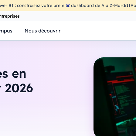
wer BI : construisez votre premier dashboard de A à Z
-
Mardi
11
Ao
ntreprises
mpus
Nous découvrir
es en
t 2026