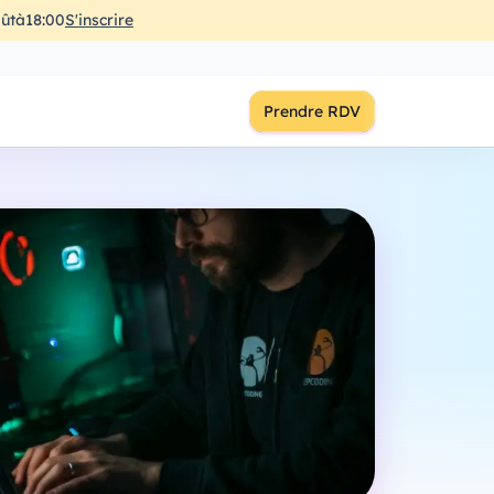
ût
à
18:00
S'inscrire
Prendre RDV