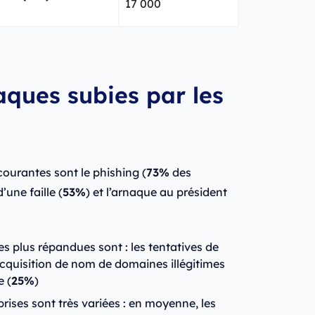
17 000
aques subies par les
courantes sont le phishing (
73%
des
’une faille (
53%
) et l’arnaque au président
s plus répandues sont : les tentatives de
’acquisition de nom de domaines illégitimes
e (
25%
)
rises sont très variées : en moyenne, les