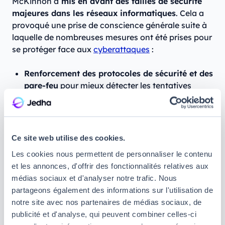
McKinnon a
mis en avant des failles de sécurité
majeures dans les réseaux informatiques
. Cela a
provoqué une prise de conscience générale suite à
laquelle de nombreuses mesures ont été prises pour
se protéger face aux
cyberattaques
:
Renforcement des protocoles de sécurité et des
pare-feu
pour mieux détecter les tentatives
d’intrusion.
Prise de conscience générale face aux
menaces cybernétiques
; employés et
Ce site web utilise des cookies.
professionnels ont ainsi été
formés aux bases de
Les cookies nous permettent de personnaliser le contenu
la cybersécurité
.
et les annonces, d'offrir des fonctionnalités relatives aux
Développement de la recherche en
médias sociaux et d'analyser notre trafic. Nous
cybersécurité
, grâce à laquelle ont émergé de
partageons également des informations sur l'utilisation de
nouvelles technologies telles que
notre site avec nos partenaires de médias sociaux, de
l’authentification à plusieurs facteurs, des
publicité et d'analyse, qui peuvent combiner celles-ci
solutions de
chiffrement
avancées et des outils