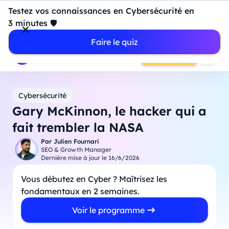
Introduction à Power BI : construisez votre premier
Testez vos connaissances en Cybersécurité en
dashboard de A à Z
-
Mardi
11
Août
à
18h00
3 minutes 🛡️
Professionnels
Étudiants
Parents
Entreprises
Faire le quiz
Prendre RDV
Cybersécurité
Gary McKinnon, le hacker qui a
fait trembler la NASA
Par
Julien Fournari
SEO & Growth Manager
Dernière mise à jour le
16/6/2026
Vous débutez en Cyber ? Maîtrisez les
fondamentaux en 2 semaines.
Voir le programme