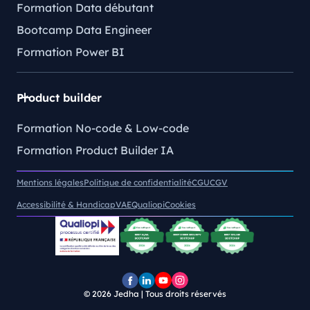
Formation Data débutant
Bootcamp Data Engineer
Formation Power BI
Product builder
Formation No-code & Low-code
Formation Product Builder IA
Mentions légales
Politique de confidentialité
CGU
CGV
Accessibilité & Handicap
VAE
Qualiopi
Cookies
© 2026
Jedha | Tous droits réservés
Page
Page
Chaîne
Pofil