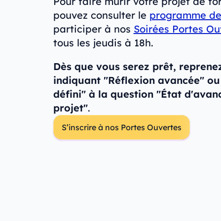
Pour faire mûrir votre projet de f
pouvez consulter le
programme de 
participer à nos
Soirées Portes Ou
tous les jeudis à 18h.
Dès que vous serez prêt, reprene
indiquant "Réflexion avancée" ou 
défini" à la question "État d'ava
projet"
.
S’inscrire à nos Portes Ouvertes