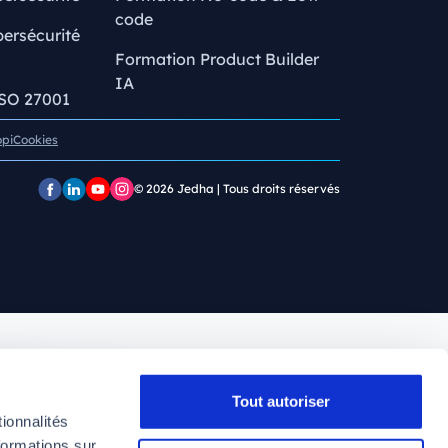
code
ersécurité
Formation Product Builder
IA
ISO 27001
opi
Cookies
© 2026
Jedha | Tous droits réservés
Page
Page
Chaîne
Pofil
Facebook
LinkedIn
YouTube
Instagram
Jedha
Jedha
Jedha
Jedha
Tout autoriser
ionnalités
formations sur