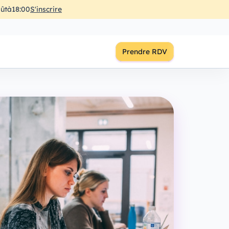
ût
à
18:00
S'inscrire
Prendre RDV