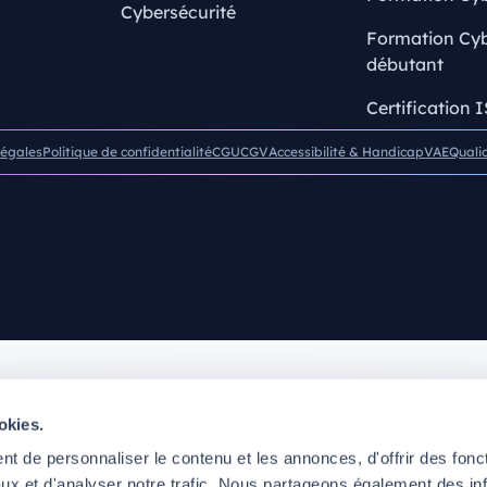
Cybersécurité
Formation Cyb
débutant
Certification 
légales
Politique de confidentialité
CGU
CGV
Accessibilité & Handicap
VAE
Quali
okies.
t de personnaliser le contenu et les annonces, d'offrir des fonct
ux et d'analyser notre trafic. Nous partageons également des in