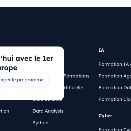
Articles
IA
hui avec le 1er
Blog
Formation IA 
urope
quentes
Financement Formations
Formation Ag
arger le programme
Intelligence Artificielle
Formation Dat
Data Science
Formation Cl
rtion
Data Analysis
Cyber
Python
Formation Cyb