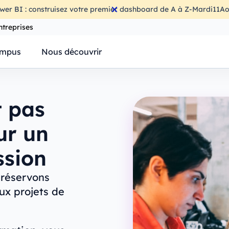
wer BI : construisez votre premier dashboard de A à Z
-
Mardi
11
Ao
ntreprises
mpus
Nous découvrir
t pas
ur un
ssion
 réservons
ux projets de