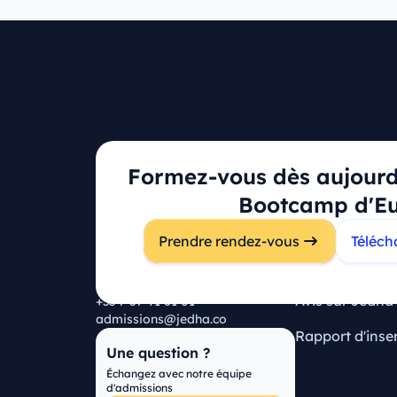
Ressources
Formez-vous dès aujourd'
Tarifs
Bootcamp d'E
Campus principal
Questions fré
Prendre rendez-vous
Téléch
116 Rue du Faubourg Saint-
Certifications
Martin
75010 Paris
Avis sur Jedha
+33 7 57 91 61 01
admissions@jedha.co
Rapport d'inse
Une question ?
Échangez avec notre équipe
d'admissions