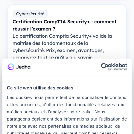
Cybersécurité
Certification CompTIA Security+ : comment
réussir l’examen ?
La certification Comptia Security+ valide la
maîtrise des fondamentaux de la
cybersécurité. Prix, examen, avantages,
découvrez tout ce qu'il y a à savoir.
1
2
3
4
5
6
Ce site web utilise des cookies.
Les cookies nous permettent de personnaliser le contenu
et les annonces, d'offrir des fonctionnalités relatives aux
médias sociaux et d'analyser notre trafic. Nous
Formez-vous dès aujourd'hui
partageons également des informations sur l'utilisation de
avec le 1er Bootcamp d'Europe
notre site avec nos partenaires de médias sociaux, de
publicité et d'analyse, qui peuvent combiner celles-ci