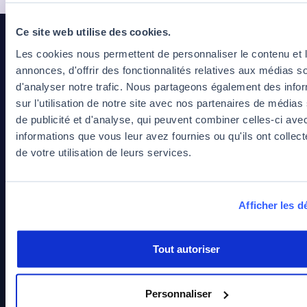
Télécharger le programme
Ce site web utilise des cookies.
Les cookies nous permettent de personnaliser le contenu et 
annonces, d'offrir des fonctionnalités relatives aux médias s
d'analyser notre trafic. Nous partageons également des info
sur l'utilisation de notre site avec nos partenaires de médias
de publicité et d'analyse, qui peuvent combiner celles-ci ave
informations que vous leur avez fournies ou qu'ils ont collect
de votre utilisation de leurs services.
Campus principal
116 Rue du Faubourg Saint-Martin
75010 Paris
Afficher les dé
+33 7 57 91 61 01
admissions@jedha.co
Tout autoriser
Une question ?
Échangez avec notre équipe d'admissions
Prendre rendez-vous
Personnaliser