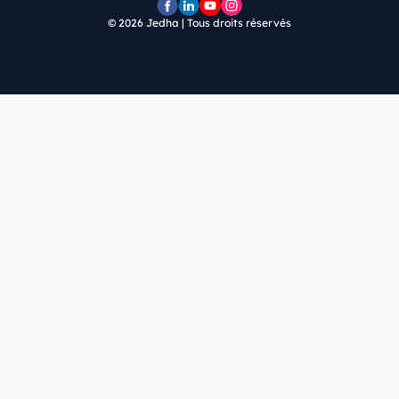
© 2026
Jedha | Tous droits réservés
Page
Page
Chaîne
Pofil
Facebook
LinkedIn
YouTube
Instagram
Jedha
Jedha
Jedha
Jedha