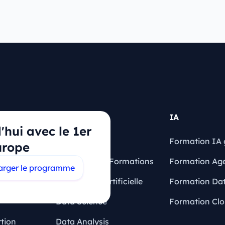
Articles
IA
hui avec le 1er
Blog
Formation IA 
urope
quentes
Financement Formations
Formation Ag
arger le programme
Intelligence Artificielle
Formation Dat
Data Science
Formation Cl
rtion
Data Analysis