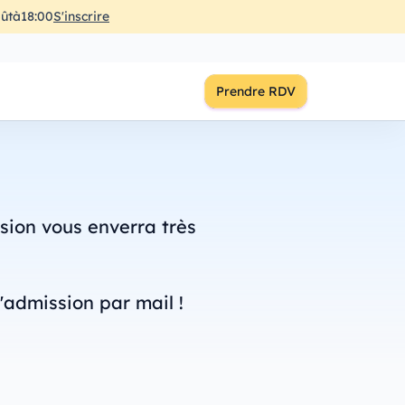
ût
à
18:00
S'inscrire
Prendre RDV
ssion vous enverra très
'admission par mail !