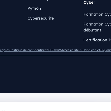
Cyber
Python
Formation Cyb
Cybersécurité
Formation Cyb
débutant
Certification 
légales
Politique de confidentialité
CGU
CGV
Accessibilité & Handicap
VAE
Quali