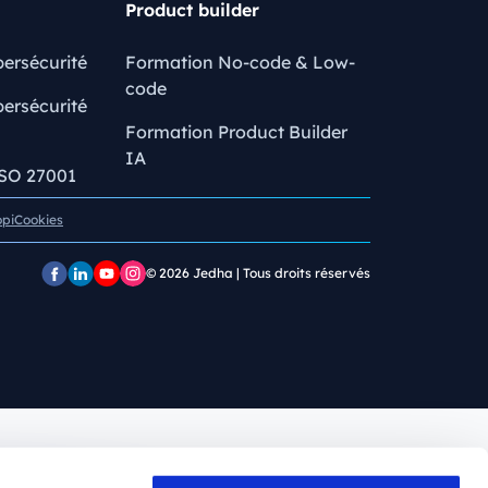
Product builder
ersécurité
Formation No-code & Low-
code
ersécurité
Formation Product Builder
IA
ISO 27001
opi
Cookies
© 2026
Jedha | Tous droits réservés
Page
Page
Chaîne
Pofil
Facebook
LinkedIn
YouTube
Instagram
Jedha
Jedha
Jedha
Jedha