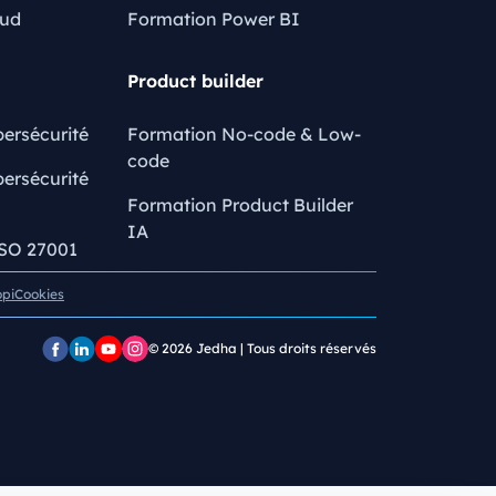
oud
Formation Power BI
Product builder
ersécurité
Formation No-code & Low-
code
ersécurité
Formation Product Builder
IA
ISO 27001
opi
Cookies
© 2026
Jedha | Tous droits réservés
Page
Page
Chaîne
Pofil
Facebook
LinkedIn
YouTube
Instagram
Jedha
Jedha
Jedha
Jedha