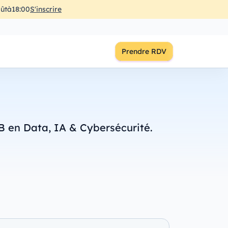
ût
à
18:00
S'inscrire
Prendre RDV
B en Data, IA & Cybersécurité.