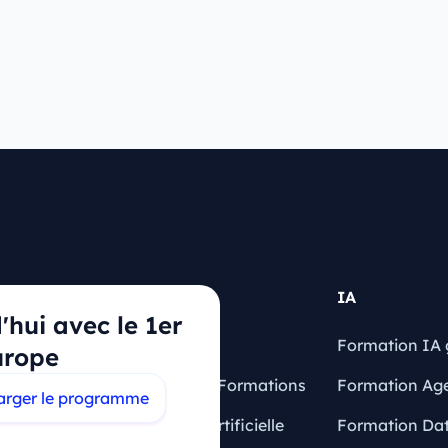
Articles
IA
hui avec le 1er
Blog
Formation IA 
urope
quentes
Financement Formations
Formation Ag
arger le programme
Intelligence Artificielle
Formation Dat