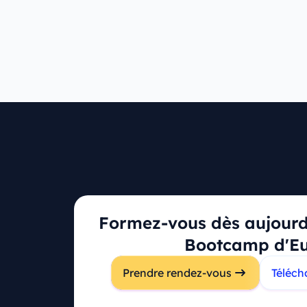
Ressources
Formez-vous dès aujourd'
Tarifs
Bootcamp d'E
Campus principal
Questions fré
Prendre rendez-vous
Téléch
116 Rue du Faubourg Saint-
Certifications
Martin
75010 Paris