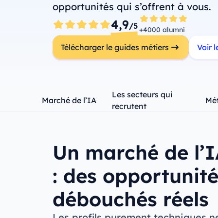
opportunités qui s’offrent à vous.
4,9
/5
+4000 alumni
Télécharger le guides métiers
Voir 
Les secteurs qui
Marché de l’IA
Mét
recrutent
Un marché de l’
: des opportunité
débouchés réels
Les profils purement techniques ne 