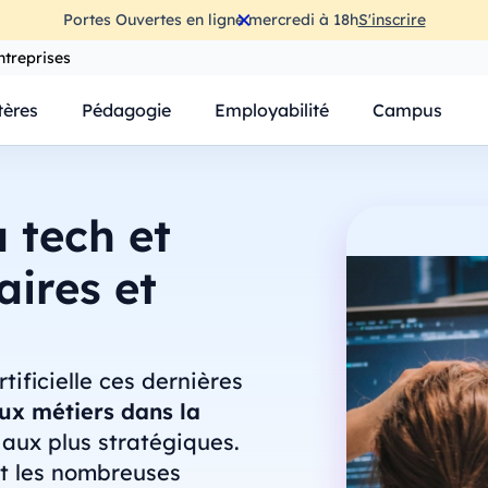
Portes Ouvertes en ligne mercredi à 18h
S'inscrire
ntreprises
ères
Pédagogie
Employabilité
Campus
a tech et
laires et
tificielle ces dernières
x métiers dans la
aux plus stratégiques.
et les nombreuses