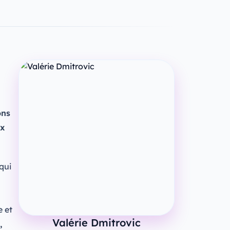
ons
ux
qui
 et
Valérie Dmitrovic
,