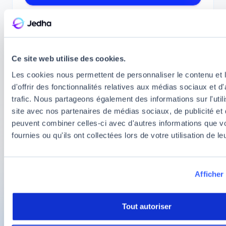
Ce site web utilise des cookies.
L'éthique de l'IA au cœur des formations de
Les cookies nous permettent de personnaliser le contenu et
Jedha AI School
d'offrir des fonctionnalités relatives aux médias sociaux et d
À Jedha AI School, l’éthique n’est pas une
trafic. Nous partageons également des informations sur l'utili
option mais un pilier. Avec son
Bachelor Chef
site avec nos partenaires de médias sociaux, de publicité et 
de Projet IA Responsable
et son
Mastère
peuvent combiner celles-ci avec d'autres informations que v
Expert en Stratégie, Gouvernance et Éthique
fournies ou qu'ils ont collectées lors de votre utilisation de l
de l’IA
, l’école forme des professionnels
capables de conjuguer innovation,
performance et responsabilité. Ce
Afficher 
positionnement unique fait de Jedha
AI School une référence pour celles et ceux
qui veulent maîtriser l’IA tout en garantissant
Tout autoriser
son usage éthique et durable.