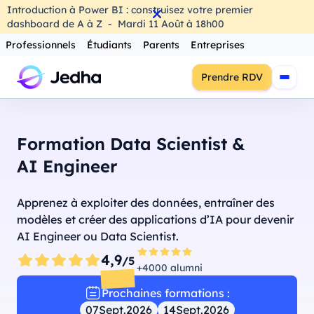
Introduction à Power BI : construisez votre premier
dashboard de A à Z
-
Mardi
11
Août
à
18h00
Professionnels
Étudiants
Parents
Entreprises
Prendre RDV
Formation Data Scientist &
AI Engineer
Apprenez à exploiter des données, entraîner des
modèles et créer des applications d’IA pour devenir
AI Engineer ou Data Scientist.
4,9
/5
+4000 alumni
Prochaines formations :
07
Sept.
2026
14
Sept.
2026